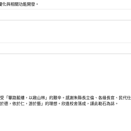
, 網站seo優化與相關功能開發。
受「篳路藍縷，以啟山林」的艱辛。感謝朱縣長立倫、各級長官、民代仕
於德，依於仁，游於藝」的理想。欣逢校舍落成，謹此勒石為誌。