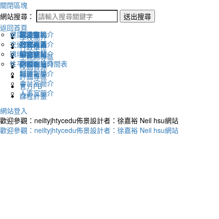
關閉區塊
網站搜尋：
送出搜尋
返回首頁
健康促進
認識幸福
校長室簡介
新生專區
電子報
學校簡介
交通安全
地理位置
教務處簡介
升學專區
下載列表
行政單位
環境教育
英文網站
學務處簡介
圖書館藏
生親師專區
性平教育
幸福相簿
總務處簡介
學校作息時間表
校園資源
媒體報導
輔導室簡介
評鑑專區
會計室簡介
官方FB
人事室簡介
課程計畫
網站登入
歡迎參觀：neiltyjhtycedu佈景設計者：徐嘉裕 Neil hsu網站
歡迎參觀：neiltyjhtycedu佈景設計者：徐嘉裕 Neil hsu網站