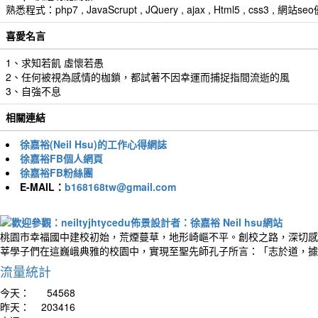
熟悉程式：php7 , JavaScrupt , JQuery , ajax , Html5 , css3 
喜愛名言
1、求知若飢 虛懷若愚
2、任何被視為感情的枷鎖，都試著不因幸運而捕捉指間流逝的風
3、自強不息
相關連結
徐嘉裕(Neil Hsu)的工作心得網誌
徐嘉裕FB個人網頁
徐嘉裕FB粉絲團
E-MAIL：
b168168tw@gmail.com
桃園市幸福國中建校初始，荒煙蔓草，地形崎嶇不平。創校之路，深切感
莘學子們在這巍峨典雅的校園中，實現至聖先師孔子所言：「志於道，據
流量統計
今天：
54568
昨天：
203416