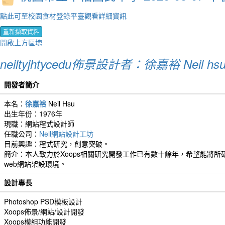
點此可至校園食材登錄平臺觀看詳細資訊
重新擷取資料
開啟上方區塊
neiltyjhtycedu佈景設計者：徐嘉裕 Neil hs
開發者簡介
本名：
徐嘉裕
Neil Hsu
出生年份：1976年
現職：網站程式設計師
任職公司：
Neil網站設計工坊
目前興趣：程式研究，創意突破。
簡介：本人致力於Xoops相關研究開發工作已有數十餘年，希望能將所研
web網站架設環境。
設計專長
Photoshop PSD模板設計
Xoops佈景/網站/設計開發
Xoops模組功能開發