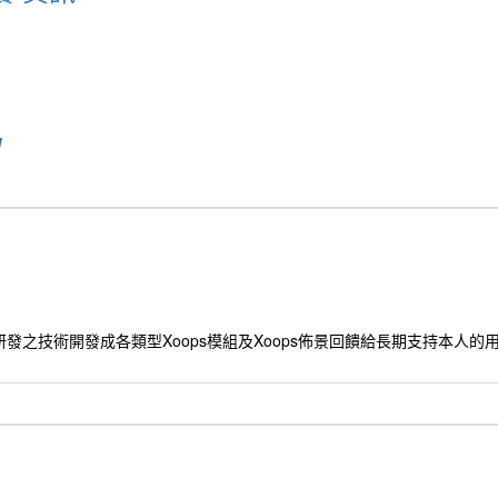
u
發之技術開發成各類型Xoops模組及Xoops佈景回饋給長期支持本人