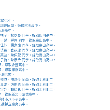
取武陵高中。
安、李訓睿同學，錄取桃園高中。
取內壢高中。
芯、陳柏宇、楊以薆 同學，錄取陽明高中。
佳、林于馨、豐伶 同學，錄取壽山高中。
涵、黃佳妤、楊家愉 同學，錄取壽山高中。
辰、楊琇雯、官頡慶 同學，錄取壽山高中。
嬡、柳芙漩、陳佩萱 同學，錄取壽山高中。
妮、張子怡、陳彥伶 同學，錄取壽山高中。
 同學，錄取永豐高中。
 同學，錄取羅浮高中。
取中壢高商。
霖、黃楷傑、陳韋伶 同學，錄取北科附工。
容、馬稟硯、張勛崴 同學，錄取北科附工。
芯、李宣妤、胡綺恩 同學，錄取北科附工。
睿 同學，錄取新北市華僑高中。
錄取基隆市八斗子高中。
錄取花蓮縣立體育高中。