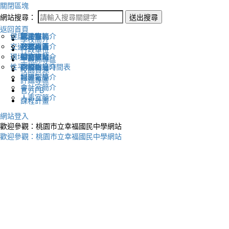
關閉區塊
網站搜尋：
送出搜尋
返回首頁
健康促進
認識幸福
校長室簡介
新生專區
電子報
學校簡介
交通安全
地理位置
教務處簡介
升學專區
下載列表
行政單位
環境教育
英文網站
學務處簡介
圖書館藏
生親師專區
性平教育
幸福相簿
總務處簡介
學校作息時間表
校園資源
媒體報導
輔導室簡介
評鑑專區
會計室簡介
官方FB
人事室簡介
課程計畫
網站登入
歡迎參觀：桃園市立幸福國民中學網站
歡迎參觀：桃園市立幸福國民中學網站