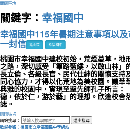
關閉區塊
關鍵字：
幸福國中
幸福國中115年暑期注意事項以
一封信
龜山區
幸福國中
桃園市幸福國中建校初始，荒煙蔓草，地
之路，深切感受「篳路藍縷，以啟山林」
長立倫、各級長官、民代仕紳的關懷支持
同心協力，才得以化荒地為美校園。讓莘
典雅的校園中，實現至聖先師孔子所言：
德，依於仁，游於藝」的理想。欣逢校舍
誌。
關閉區塊
網站搜尋：
送出搜尋
歡迎參觀：桃園市立幸福國民中學網站