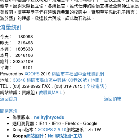
艱辛。感謝朱縣長立倫、各級長官、民代仕紳的關懷支持及全體師生家長
美校園。讓莘莘學子們在這巍峨典雅的校園中，實現至聖先師孔子所言：
游於藝」的理想。欣逢校舍落成，謹此勒石為誌。
流量統計
今天：
180093
昨天：
319493
本週：
1805638
本月：
2046106
總計：
20257109
平均：
9101
Powered by
XOOPS
2019
桃園市幸福國中全球資訊網
地址：
33346 桃園市龜山區中興路100巷20號 ( 地圖 )
TEL：(03) 329-8992
FAX：(03) 319-7815
( 全校電話 )
網站維護：資訊組 (
教職員MAIL
)
返回首頁
返回頂端
關閉區塊
佈景版本：
neiltyjhtycedu
適用瀏覽器：IE11、IE10、Firefox、Google
Xoops版本：
XOOPS 2.5.10
網站語系：zh-TW
Xoops
網站設計
：
Neil網站設計工坊