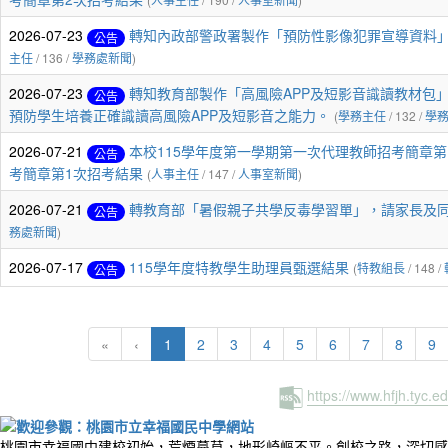
2026-07-23
轉知內政部警政署製作「預防性影像犯罪宣導資料
公告
主任
/ 136 /
學務處新聞
)
2026-07-23
轉知教育部製作「高風險APP及短影音識讀教材包
公告
預防學生培養正確識讀高風險APP及短影音之能力。
(
學務主任
/ 132 /
學
2026-07-21
本校115學年度第一學期第一次代理教師招考簡章第
公告
考簡章第1次招考結果
(
人事主任
/ 147 /
人事室新聞
)
2026-07-21
轉教育部「暑假親子共學反毒學習單」，請家長及同
公告
務處新聞
)
2026-07-17
115學年度特教學生助理員甄選結果
(
特教組長
/ 148 /
公告
(current)
«
‹
1
2
3
4
5
6
7
8
9
https://www.hfjh.tyc.
桃園市幸福國中建校初始，荒煙蔓草，地形崎嶇不平。創校之路，深切感