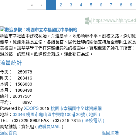
(current)
«
‹
1
2
3
4
5
6
7
8
9
https://www.hfjh.tyc.
桃園市幸福國中建校初始，荒煙蔓草，地形崎嶇不平。創校之路，深切感
艱辛。感謝朱縣長立倫、各級長官、民代仕紳的關懷支持及全體師生家長
美校園。讓莘莘學子們在這巍峨典雅的校園中，實現至聖先師孔子所言：
游於藝」的理想。欣逢校舍落成，謹此勒石為誌。
流量統計
今天：
259978
昨天：
203416
本週：
1566030
本月：
1806498
總計：
20017501
平均：
8997
Powered by
XOOPS
2019
桃園市幸福國中全球資訊網
地址：
33346 桃園市龜山區中興路100巷20號 ( 地圖 )
TEL：(03) 329-8992
FAX：(03) 319-7815
( 全校電話 )
網站維護：資訊組 (
教職員MAIL
)
返回首頁
返回頂端