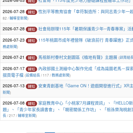
2026-08-03
社會局「115年度兒少培力基礎課程暨繪本工作坊」
轉知
2026-07-28
性別平等教育協會「幸符製造所：與同志青少年一
轉知
82 /
輔導室新聞
)
2026-07-28
社會局辦理115年「暑期保護青少年─青春專案」活
轉知
2026-07-23
115年桃園市成年禮營隊《破浪前行 青春躍進》正
轉知
務處新聞
)
2026-07-21
馬祖新村眷村文創園區《植地有聲》主題展
(
訓育組
轉知
2026-07-17
內政部國土測繪中心製作完成「成為識圖老馬－探
轉知
摺頁電子檔
(
設備組長
/ 117 /
教務處新聞
)
2026-07-13
安東青創基地「Game ON！遊戲開發進行式」XR
轉知
新聞
)
2026-07-08
家庭教育中心「小桃家7月課程資訊」、「HELLO
轉知
題」、「青少年家長讀書會」、「親密關係工作坊」、「祖孫樂淘桃創
長
/ 217 /
輔導室新聞
)