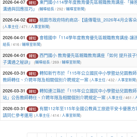
2026-04-07
東門國小114學年度教育優先區親職教育講座-「擁
轉知
溝通與回應技巧」
(
輔導組長
/ 292 /
輔導室新聞
)
2026-04-02
桃園市政府特約商店-【遠傳電信_2026年4月企
轉知
(
人事主任
/ 471 /
人事室新聞
)
2026-04-01
會稽國中「114學年度教育優先區親職教育講座-讓
轉知
組長
/ 416 /
輔導室新聞
)
2026-04-01
西門國小 教育優先區親職教育講座「如何 提升孩子
轉知
子溝通之秘訣」
(
輔導組長
/ 269 /
輔導室新聞
)
2026-03-31
轉知新竹市於「115年公立國民中小學暨幼兒園教
轉知
教師轉任、介聘年限及相關個別介聘規定一案
(
人事主任
/ 432 /
人事室新聞
)
2026-03-31
轉知連江縣於「115年公立國民中小學暨幼兒園教
轉知
站」公告教師轉任、介聘年限及相關個別介聘規定一案
(
人事主任
/ 461 /
2026-03-31
有關112年至115年全國公教員工旅遊平安卡優惠
轉知
請同仁參考運用
(
人事主任
/ 414 /
人事室新聞
)