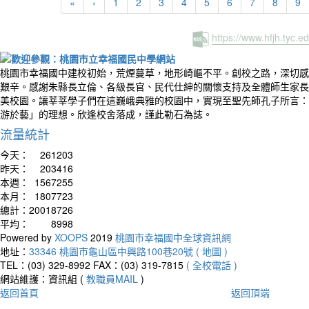
«
‹
1
2
3
4
5
6
7
8
9
https://www.hfjh.tyc.
桃園市幸福國中建校初始，荒煙蔓草，地形崎嶇不平。創校之路，深切感
艱辛。感謝朱縣長立倫、各級長官、民代仕紳的關懷支持及全體師生家長
美校園。讓莘莘學子們在這巍峨典雅的校園中，實現至聖先師孔子所言：
游於藝」的理想。欣逢校舍落成，謹此勒石為誌。
流量統計
今天：
261203
昨天：
203416
本週：
1567255
本月：
1807723
總計：
20018726
平均：
8998
Powered by
XOOPS
2019
桃園市幸福國中全球資訊網
地址：
33346 桃園市龜山區中興路100巷20號 ( 地圖 )
TEL：(03) 329-8992
FAX：(03) 319-7815
( 全校電話 )
網站維護：資訊組 (
教職員MAIL
)
返回首頁
返回頂端