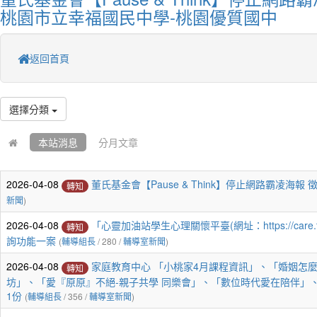
桃園市立幸福國民中學-桃園優質國中
返回首頁
選擇分類
本站消息
分月文章
2026-04-08
董氏基金會【Pause & Think】停止網路霸凌海報 
轉知
新聞
)
2026-04-08
「心靈加油站學生心理關懷平臺(網址：https://care.
轉知
詢功能一案
(
輔導組長
/ 280 /
輔導室新聞
)
2026-04-08
家庭教育中心 「小桃家4月課程資訊」、「婚姻怎麼
轉知
坊」、「愛『原原』不絕-親子共學 同樂會」、「數位時代愛在陪伴」
1份
(
輔導組長
/ 356 /
輔導室新聞
)