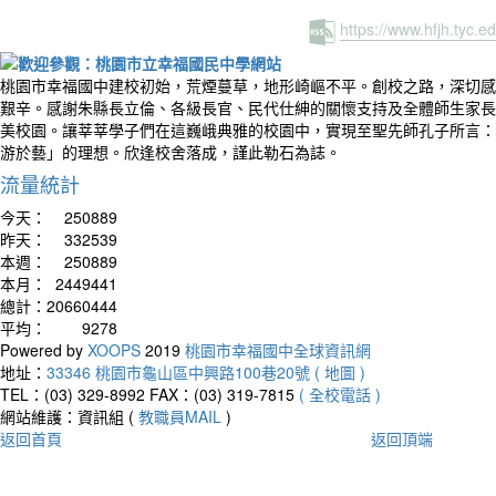
https://www.hfjh.tyc.
桃園市幸福國中建校初始，荒煙蔓草，地形崎嶇不平。創校之路，深切感
艱辛。感謝朱縣長立倫、各級長官、民代仕紳的關懷支持及全體師生家長
美校園。讓莘莘學子們在這巍峨典雅的校園中，實現至聖先師孔子所言：
游於藝」的理想。欣逢校舍落成，謹此勒石為誌。
流量統計
今天：
250889
昨天：
332539
本週：
250889
本月：
2449441
總計：
20660444
平均：
9278
Powered by
XOOPS
2019
桃園市幸福國中全球資訊網
地址：
33346 桃園市龜山區中興路100巷20號 ( 地圖 )
TEL：(03) 329-8992
FAX：(03) 319-7815
( 全校電話 )
網站維護：資訊組 (
教職員MAIL
)
返回首頁
返回頂端