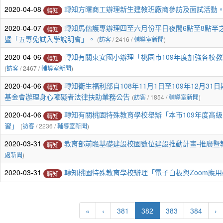
2020-04-08
轉知方曙商工辦理新生建教班廠商參訪及面試活動
轉知
2020-04-07
轉知馬偕護專辦理四至六月份平日夜間6點至8點半
轉知
暨「五專免試入學說明會」。
(
訪客
/ 2416 /
輔導室新聞
)
2020-04-06
轉知有關東安國小辦理「桃園市109年度加強各校
轉知
(
訪客
/ 2467 /
輔導室新聞
)
2020-04-06
轉知衛生福利部自108年11月1日至109年12月3
轉知
基金會辦理身心障礙者法律扶助業務公告
(
訪客
/ 1854 /
輔導室新聞
)
2020-04-06
轉知有關桃園特殊教育學校舉辦「本市109年度高
轉知
習」
(
訪客
/ 2236 /
輔導室新聞
)
2020-03-31
教育部前瞻基礎建設校園數位建設推動計畫-推廣暨
轉知
處新聞
)
2020-03-31
轉知桃園特殊教育學校辦理「電子白板與Zoom應
轉知
(current)
«
‹
381
382
383
384
›