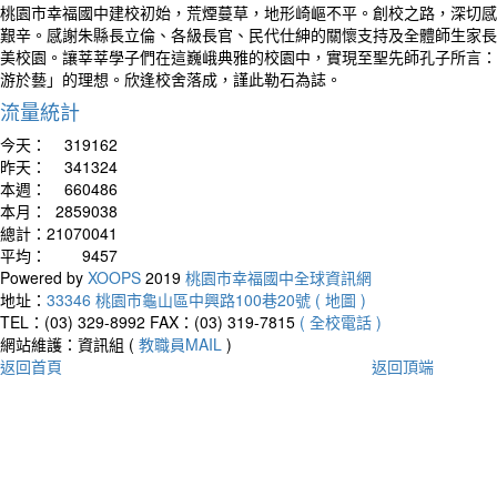
桃園市幸福國中建校初始，荒煙蔓草，地形崎嶇不平。創校之路，深切感
艱辛。感謝朱縣長立倫、各級長官、民代仕紳的關懷支持及全體師生家長
美校園。讓莘莘學子們在這巍峨典雅的校園中，實現至聖先師孔子所言：
游於藝」的理想。欣逢校舍落成，謹此勒石為誌。
流量統計
今天：
319162
昨天：
341324
本週：
660486
本月：
2859038
總計：
21070041
平均：
9457
Powered by
XOOPS
2019
桃園市幸福國中全球資訊網
地址：
33346 桃園市龜山區中興路100巷20號 ( 地圖 )
TEL：(03) 329-8992
FAX：(03) 319-7815
( 全校電話 )
網站維護：資訊組 (
教職員MAIL
)
返回首頁
返回頂端