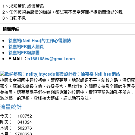
1、求知若飢 虛懷若愚
2、任何被視為感情的枷鎖，都試著不因幸運而捕捉指間流逝的風
3、自強不息
相關連結
徐嘉裕(Neil Hsu)的工作心得網誌
徐嘉裕FB個人網頁
徐嘉裕FB粉絲團
E-MAIL：
b168168tw@gmail.com
桃園市幸福國中建校初始，荒煙蔓草，地形崎嶇不平。創校之路，深切感
艱辛。感謝朱縣長立倫、各級長官、民代仕紳的關懷支持及全體師生家長
美校園。讓莘莘學子們在這巍峨典雅的校園中，實現至聖先師孔子所言：
游於藝」的理想。欣逢校舍落成，謹此勒石為誌。
流量統計
今天：
160752
昨天：
341324
本週：
502076
本月：
2700628