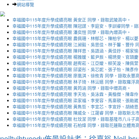
網站導覽
幸福國中115年度升學成績亮眼 黃安正 同學，錄取武陵高中。
幸福國中115年度升學成績亮眼 陳冠謀、李庭安、李訓睿同學，
幸福國中115年度升學成績亮眼 潘奕愷 同學，錄取內壢高中。
幸福國中115年度升學成績亮眼 農佩珊、林郁芯、陳柏宇、楊以薆
幸福國中115年度升學成績亮眼 江昶毅、吳思佳、林于馨、豐伶 
幸福國中115年度升學成績亮眼 陳祥恩、吳語涵、黃佳妤、楊家愉
幸福國中115年度升學成績亮眼 楊雅媛、藍尹辰、楊琇雯、官頡慶
幸福國中115年度升學成績亮眼 趙宥菘、江亞嬡、柳芙漩、陳佩萱
幸福國中115年度升學成績亮眼 邱姿彤、吳芯妮、張子怡、陳彥伶
幸福國中115年度升學成績亮眼 廖凰淇、徐攸青 同學，錄取永豐
幸福國中115年度升學成績亮眼 林子琦、林沄嬨 同學，錄取羅浮
幸福國中115年度升學成績亮眼 黃筠涵 同學，錄取中壢高商。
幸福國中115年度升學成績亮眼 李天佑、吳泳霖、黃楷傑、陳韋伶
幸福國中115年度升學成績亮眼 梁家福、李旻容、馬稟硯、張勛崴
幸福國中115年度升學成績亮眼 黃雋哲、李宜芯、李宣妤、胡綺恩
幸福國中115年度升學成績亮眼 陳威全、江晟睿 同學，錄取新北
幸福國中115年度升學成績亮眼 杜玟潔 同學，錄取基隆市八斗子
幸福國中115年度升學成績亮眼 石柏煒 同學，錄取花蓮縣立體育
neiltyjhtycedu佈景設計者：徐嘉裕 Neil hs