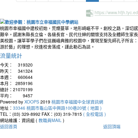
https://www.hfjh.tyc.
桃園市幸福國中建校初始，荒煙蔓草，地形崎嶇不平。創校之路，深切感
艱辛。感謝朱縣長立倫、各級長官、民代仕紳的關懷支持及全體師生家長
美校園。讓莘莘學子們在這巍峨典雅的校園中，實現至聖先師孔子所言：
游於藝」的理想。欣逢校舍落成，謹此勒石為誌。
流量統計
今天：
319320
昨天：
341324
本週：
660644
本月：
2859196
總計：
21070199
平均：
9457
Powered by
XOOPS
2019
桃園市幸福國中全球資訊網
地址：
33346 桃園市龜山區中興路100巷20號 ( 地圖 )
TEL：(03) 329-8992
FAX：(03) 319-7815
( 全校電話 )
網站維護：資訊組 (
教職員MAIL
)
返回首頁
返回頂端