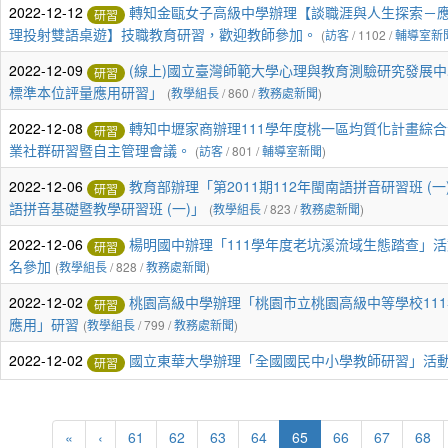
2022-12-12
轉知金甌女子高級中學辦理【談職涯與人生探索－
研習
理投射雙語桌遊】技職教育研習，歡迎教師參加。
(
訪客
/ 1102 /
輔導室新
2022-12-09
(線上)國立臺灣師範大學心理與教育測驗研究發展中
研習
標準本位評量應用研習」
(
教學組長
/ 860 /
教務處新聞
)
2022-12-08
轉知中壢家商辦理111學年度桃一區均質化計畫綜
研習
業社群研習暨自主管理會議。
(
訪客
/ 801 /
輔導室新聞
)
2022-12-06
教育部辦理「第2011期112年閩南語拼音研習班 (一
研習
語拼音基礎暨教學研習班 (一)」
(
教學組長
/ 823 /
教務處新聞
)
2022-12-06
楊明國中辦理「111學年度老坑溪流域生態踏查」
研習
名參加
(
教學組長
/ 828 /
教務處新聞
)
2022-12-02
桃園高級中學辦理「桃園市立桃園高級中等學校111年度
研習
應用」研習
(
教學組長
/ 799 /
教務處新聞
)
2022-12-02
國立東華大學辦理「全國國民中小學教師研習」活
研習
(current)
«
‹
61
62
63
64
65
66
67
68