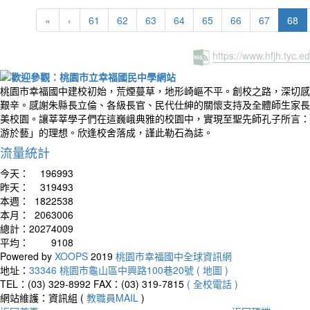
(cu
«
‹
61
62
63
64
65
66
67
68
https://www.hfjh.tyc.
桃園市幸福國中建校初始，荒煙蔓草，地形崎嶇不平。創校之路，深切感
艱辛。感謝朱縣長立倫、各級長官、民代仕紳的關懷支持及全體師生家長
美校園。讓莘莘學子們在這巍峨典雅的校園中，實現至聖先師孔子所言：
游於藝」的理想。欣逢校舍落成，謹此勒石為誌。
流量統計
今天：
196993
昨天：
319493
本週：
1822538
本月：
2063006
總計：
20274009
平均：
9108
Powered by
XOOPS
2019
桃園市幸福國中全球資訊網
地址：
33346 桃園市龜山區中興路100巷20號 ( 地圖 )
TEL：(03) 329-8992
FAX：(03) 319-7815
( 全校電話 )
網站維護：資訊組 (
教職員MAIL
)