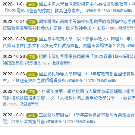
2022-11-01
國立中央大學台灣電影研究中心為推廣影像教育，將於
研習
「2022電影《爸爸的房間》教具包分享會」
(
教學組長
/ 860 /
教務處新聞
)
2022-10-31
轉知桃園市高級中等學校技術職業教育教學中心辦理
研習
技職教育宣導暨群科參訪」研習，歡迎教師參加。
(
訪客
/ 1085 /
輔導室新
2022-10-28
國立臺中教育大學（以下簡稱中教大）辦理111年1
研習
資修習原住民族文化及多元文化教育課程」實體研習場次報名資訊
(
教學
2022-10-28
桃園市政府客家事務局開設「2023春季 Hakka
研習
師踴躍參與
(
教學組長
/ 969 /
教務處新聞
)
2022-10-26
國立彰化師範大學辦理「111年度教育部全國優質
研習
會」，歡迎有興趣之教師踴躍參與
(
教學組長
/ 1075 /
教務處新聞
)
2022-10-26
111學年度第一學期桃園市人權教育議題輔導小組
研習
教師增能扶植培訓研習」 之 「人權教材包之應用於教學分享」，歡迎
長
/ 1013 /
教務處新聞
)
2022-10-21
宜蘭縣政府辦理111學年度精進計畫教師專業發展
研習
證）培訓研習實施計畫
(
教學組長
/ 1070 /
教務處新聞
)