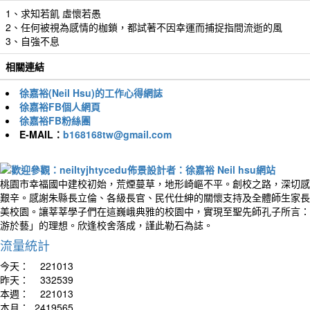
1、求知若飢 虛懷若愚
2、任何被視為感情的枷鎖，都試著不因幸運而捕捉指間流逝的風
3、自強不息
相關連結
徐嘉裕(Neil Hsu)的工作心得網誌
徐嘉裕FB個人網頁
徐嘉裕FB粉絲團
E-MAIL：
b168168tw@gmail.com
桃園市幸福國中建校初始，荒煙蔓草，地形崎嶇不平。創校之路，深切感
艱辛。感謝朱縣長立倫、各級長官、民代仕紳的關懷支持及全體師生家長
美校園。讓莘莘學子們在這巍峨典雅的校園中，實現至聖先師孔子所言：
游於藝」的理想。欣逢校舍落成，謹此勒石為誌。
流量統計
今天：
221013
昨天：
332539
本週：
221013
本月：
2419565