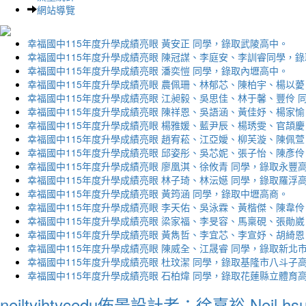
網站導覽
幸福國中115年度升學成績亮眼 黃安正 同學，錄取武陵高中。
幸福國中115年度升學成績亮眼 陳冠謀、李庭安、李訓睿同學，
幸福國中115年度升學成績亮眼 潘奕愷 同學，錄取內壢高中。
幸福國中115年度升學成績亮眼 農佩珊、林郁芯、陳柏宇、楊以薆
幸福國中115年度升學成績亮眼 江昶毅、吳思佳、林于馨、豐伶 
幸福國中115年度升學成績亮眼 陳祥恩、吳語涵、黃佳妤、楊家愉
幸福國中115年度升學成績亮眼 楊雅媛、藍尹辰、楊琇雯、官頡慶
幸福國中115年度升學成績亮眼 趙宥菘、江亞嬡、柳芙漩、陳佩萱
幸福國中115年度升學成績亮眼 邱姿彤、吳芯妮、張子怡、陳彥伶
幸福國中115年度升學成績亮眼 廖凰淇、徐攸青 同學，錄取永豐
幸福國中115年度升學成績亮眼 林子琦、林沄嬨 同學，錄取羅浮
幸福國中115年度升學成績亮眼 黃筠涵 同學，錄取中壢高商。
幸福國中115年度升學成績亮眼 李天佑、吳泳霖、黃楷傑、陳韋伶
幸福國中115年度升學成績亮眼 梁家福、李旻容、馬稟硯、張勛崴
幸福國中115年度升學成績亮眼 黃雋哲、李宜芯、李宣妤、胡綺恩
幸福國中115年度升學成績亮眼 陳威全、江晟睿 同學，錄取新北
幸福國中115年度升學成績亮眼 杜玟潔 同學，錄取基隆市八斗子
幸福國中115年度升學成績亮眼 石柏煒 同學，錄取花蓮縣立體育
neiltyjhtycedu佈景設計者：徐嘉裕 Neil hs