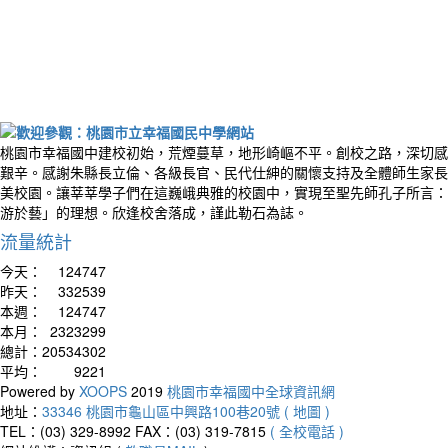
桃園市幸福國中建校初始，荒煙蔓草，地形崎嶇不平。創校之路，深切感
艱辛。感謝朱縣長立倫、各級長官、民代仕紳的關懷支持及全體師生家長
美校園。讓莘莘學子們在這巍峨典雅的校園中，實現至聖先師孔子所言：
游於藝」的理想。欣逢校舍落成，謹此勒石為誌。
流量統計
今天：
124747
昨天：
332539
本週：
124747
本月：
2323299
總計：
20534302
平均：
9221
Powered by
XOOPS
2019
桃園市幸福國中全球資訊網
地址：
33346 桃園市龜山區中興路100巷20號 ( 地圖 )
TEL：(03) 329-8992
FAX：(03) 319-7815
( 全校電話 )