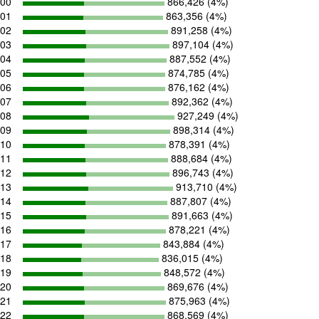
00
866,426 (4%)
01
863,356 (4%)
02
891,258 (4%)
03
897,104 (4%)
04
887,552 (4%)
05
874,785 (4%)
06
876,162 (4%)
07
892,362 (4%)
08
927,249 (4%)
09
898,314 (4%)
10
878,391 (4%)
11
888,684 (4%)
12
896,743 (4%)
13
913,710 (4%)
14
887,807 (4%)
15
891,663 (4%)
16
878,221 (4%)
17
843,884 (4%)
18
836,015 (4%)
19
848,572 (4%)
20
869,676 (4%)
21
875,963 (4%)
22
868,569 (4%)