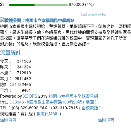
23
870,000 (4%)
LogCounterX by Taq
桃園市幸福國中建校初始，荒煙蔓草，地形崎嶇不平。創校之路，深切感
艱辛。感謝朱縣長立倫、各級長官、民代仕紳的關懷支持及全體師生家長
美校園。讓莘莘學子們在這巍峨典雅的校園中，實現至聖先師孔子所言：
游於藝」的理想。欣逢校舍落成，謹此勒石為誌。
流量統計
今天：
371586
昨天：
341324
本週：
712910
本月：
2911462
總計：
21122465
平均：
9481
Powered by
XOOPS
2019
桃園市幸福國中全球資訊網
地址：
33346 桃園市龜山區中興路100巷20號 ( 地圖 )
TEL：(03) 329-8992
FAX：(03) 319-7815
( 全校電話 )
網站維護：資訊組 (
教職員MAIL
)
返回首頁
返回頂端