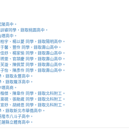
取武陵高中。
安、李訓睿同學，錄取桃園高中。
取內壢高中。
芯、陳柏宇、楊以薆 同學，錄取陽明高中。
佳、林于馨、豐伶 同學，錄取壽山高中。
涵、黃佳妤、楊家愉 同學，錄取壽山高中。
辰、楊琇雯、官頡慶 同學，錄取壽山高中。
嬡、柳芙漩、陳佩萱 同學，錄取壽山高中。
妮、張子怡、陳彥伶 同學，錄取壽山高中。
 同學，錄取永豐高中。
 同學，錄取羅浮高中。
取中壢高商。
霖、黃楷傑、陳韋伶 同學，錄取北科附工。
容、馬稟硯、張勛崴 同學，錄取北科附工。
芯、李宣妤、胡綺恩 同學，錄取北科附工。
睿 同學，錄取新北市華僑高中。
錄取基隆市八斗子高中。
錄取花蓮縣立體育高中。