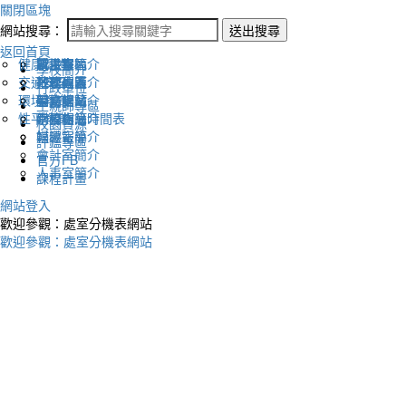
關閉區塊
網站搜尋：
送出搜尋
返回首頁
健康促進
認識幸福
校長室簡介
新生專區
電子報
學校簡介
交通安全
地理位置
教務處簡介
升學專區
下載列表
行政單位
環境教育
英文網站
學務處簡介
圖書館藏
生親師專區
性平教育
幸福相簿
總務處簡介
學校作息時間表
校園資源
媒體報導
輔導室簡介
評鑑專區
會計室簡介
官方FB
人事室簡介
課程計畫
網站登入
歡迎參觀：處室分機表網站
歡迎參觀：處室分機表網站