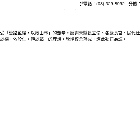
電話：(03) 329-8992 分機
受「篳路藍縷，以啟山林」的艱辛。感謝朱縣長立倫、各級長官、民代仕
於德，依於仁，游於藝」的理想。欣逢校舍落成，謹此勒石為誌。