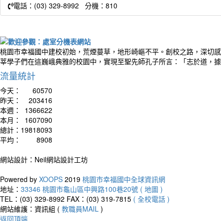
電話：(03) 329-8992 分機：810
桃園市幸福國中建校初始，荒煙蔓草，地形崎嶇不平。創校之路，深切感
莘學子們在這巍峨典雅的校園中，實現至聖先師孔子所言：「志於道，據
流量統計
今天：
60570
昨天：
203416
本週：
1366622
本月：
1607090
總計：
19818093
平均：
8908
網站設計：Neil網站設計工坊
Powered by
XOOPS
2019
桃園市幸福國中全球資訊網
地址：
33346 桃園市龜山區中興路100巷20號 ( 地圖 )
TEL：(03) 329-8992
FAX：(03) 319-7815
( 全校電話 )
網站維護：資訊組 (
教職員MAIL
)
返回頂端