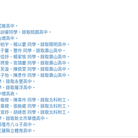
取武陵高中。
安、李訓睿同學，錄取桃園高中。
取內壢高中。
芯、陳柏宇、楊以薆 同學，錄取陽明高中。
佳、林于馨、豐伶 同學，錄取壽山高中。
涵、黃佳妤、楊家愉 同學，錄取壽山高中。
辰、楊琇雯、官頡慶 同學，錄取壽山高中。
嬡、柳芙漩、陳佩萱 同學，錄取壽山高中。
妮、張子怡、陳彥伶 同學，錄取壽山高中。
 同學，錄取永豐高中。
 同學，錄取羅浮高中。
取中壢高商。
霖、黃楷傑、陳韋伶 同學，錄取北科附工。
容、馬稟硯、張勛崴 同學，錄取北科附工。
芯、李宣妤、胡綺恩 同學，錄取北科附工。
睿 同學，錄取新北市華僑高中。
錄取基隆市八斗子高中。
錄取花蓮縣立體育高中。