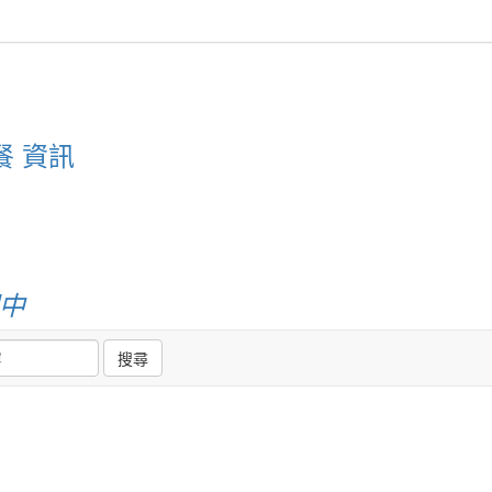
餐 資訊
國中
搜尋