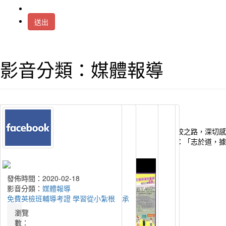
送出
影音分類：媒體報導
桃園市幸福國中建校初始，荒煙蔓草，地形崎嶇不平。創校之路，深切感
莘學子們在這巍峨典雅的校園中，實現至聖先師孔子所言：「志於道，據
流量統計
今天：
318967
發佈時間：2020-02-18
發佈時間：2020-02-18
發佈時間：2020-02-18
發佈時間：2020-02-18
發佈時間：2020-02-18
昨天：
203416
影音分類：
影音分類：
影音分類：
影音分類：
影音分類：
媒體報導
媒體報導
媒體報導
媒體報導
媒體報導
本週：
1625019
園遊會結合國際教育 拓展學子視野
幸福國中特教週義賣 團隊合作秀自信
國中生製茶體驗DIY 盼傳統農業永續
茶農借地供學子做科展 盼延續產業傳承
免費英檢班輔導考證 學習從小紮根
本月：
1865487
總計：
20076490
瀏覽
瀏覽
瀏覽
瀏覽
瀏覽
平均：
9024
數：
數：
數：
數：
數：