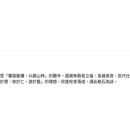
受「篳路藍縷，以啟山林」的艱辛。感謝朱縣長立倫、各級長官、民代仕
於德，依於仁，游於藝」的理想。欣逢校舍落成，謹此勒石為誌。