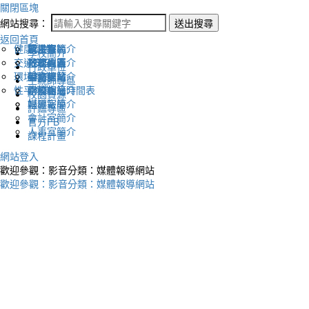
關閉區塊
網站搜尋：
送出搜尋
返回首頁
健康促進
認識幸福
校長室簡介
新生專區
電子報
學校簡介
交通安全
地理位置
教務處簡介
升學專區
下載列表
行政單位
環境教育
英文網站
學務處簡介
圖書館藏
生親師專區
性平教育
幸福相簿
總務處簡介
學校作息時間表
校園資源
媒體報導
輔導室簡介
評鑑專區
會計室簡介
官方FB
人事室簡介
課程計畫
網站登入
歡迎參觀：影音分類：媒體報導網站
歡迎參觀：影音分類：媒體報導網站