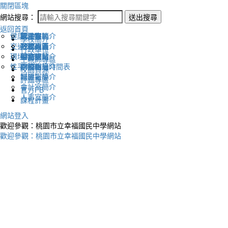
關閉區塊
網站搜尋：
送出搜尋
返回首頁
健康促進
認識幸福
校長室簡介
新生專區
電子報
學校簡介
交通安全
地理位置
教務處簡介
升學專區
下載列表
行政單位
環境教育
英文網站
學務處簡介
圖書館藏
生親師專區
性平教育
幸福相簿
總務處簡介
學校作息時間表
校園資源
媒體報導
輔導室簡介
評鑑專區
會計室簡介
官方FB
人事室簡介
課程計畫
網站登入
歡迎參觀：桃園市立幸福國民中學網站
歡迎參觀：桃園市立幸福國民中學網站