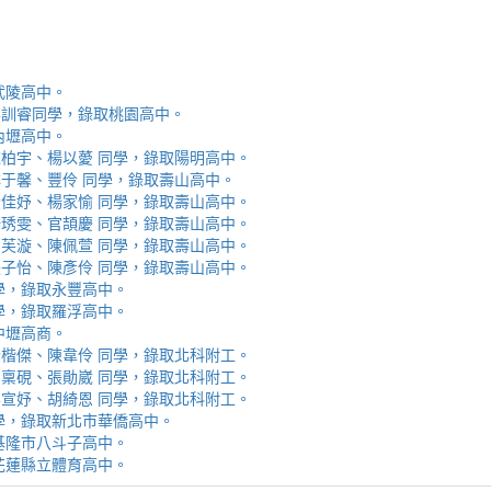
取武陵高中。
安、李訓睿同學，錄取桃園高中。
取內壢高中。
芯、陳柏宇、楊以薆 同學，錄取陽明高中。
佳、林于馨、豐伶 同學，錄取壽山高中。
涵、黃佳妤、楊家愉 同學，錄取壽山高中。
辰、楊琇雯、官頡慶 同學，錄取壽山高中。
嬡、柳芙漩、陳佩萱 同學，錄取壽山高中。
妮、張子怡、陳彥伶 同學，錄取壽山高中。
 同學，錄取永豐高中。
 同學，錄取羅浮高中。
取中壢高商。
霖、黃楷傑、陳韋伶 同學，錄取北科附工。
容、馬稟硯、張勛崴 同學，錄取北科附工。
芯、李宣妤、胡綺恩 同學，錄取北科附工。
睿 同學，錄取新北市華僑高中。
錄取基隆市八斗子高中。
錄取花蓮縣立體育高中。