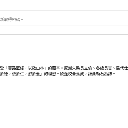
新取得密碼。
受「篳路藍縷，以啟山林」的艱辛。感謝朱縣長立倫、各級長官、民代仕
於德，依於仁，游於藝」的理想。欣逢校舍落成，謹此勒石為誌。