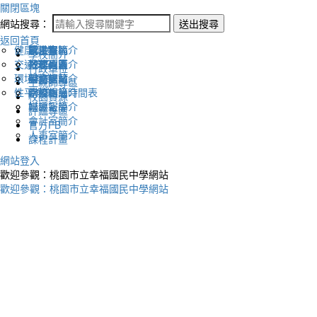
關閉區塊
網站搜尋：
送出搜尋
返回首頁
健康促進
認識幸福
校長室簡介
新生專區
電子報
學校簡介
交通安全
地理位置
教務處簡介
升學專區
下載列表
行政單位
環境教育
英文網站
學務處簡介
圖書館藏
生親師專區
性平教育
幸福相簿
總務處簡介
學校作息時間表
校園資源
媒體報導
輔導室簡介
評鑑專區
會計室簡介
官方FB
人事室簡介
課程計畫
網站登入
歡迎參觀：桃園市立幸福國民中學網站
歡迎參觀：桃園市立幸福國民中學網站