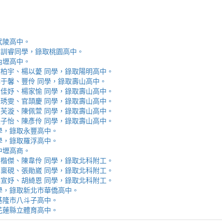
取武陵高中。
安、李訓睿同學，錄取桃園高中。
取內壢高中。
芯、陳柏宇、楊以薆 同學，錄取陽明高中。
佳、林于馨、豐伶 同學，錄取壽山高中。
涵、黃佳妤、楊家愉 同學，錄取壽山高中。
辰、楊琇雯、官頡慶 同學，錄取壽山高中。
嬡、柳芙漩、陳佩萱 同學，錄取壽山高中。
妮、張子怡、陳彥伶 同學，錄取壽山高中。
 同學，錄取永豐高中。
 同學，錄取羅浮高中。
取中壢高商。
霖、黃楷傑、陳韋伶 同學，錄取北科附工。
容、馬稟硯、張勛崴 同學，錄取北科附工。
芯、李宣妤、胡綺恩 同學，錄取北科附工。
睿 同學，錄取新北市華僑高中。
錄取基隆市八斗子高中。
錄取花蓮縣立體育高中。