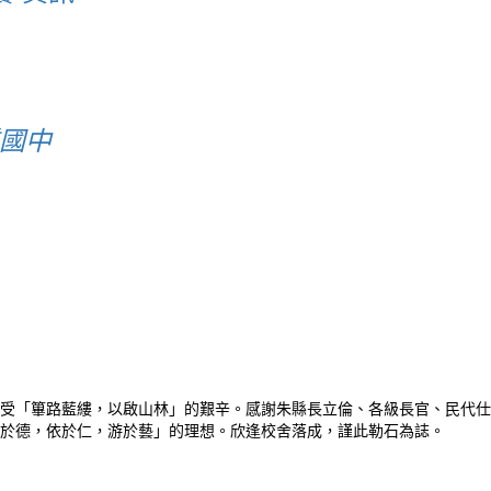
質國中
受「篳路藍縷，以啟山林」的艱辛。感謝朱縣長立倫、各級長官、民代仕
於德，依於仁，游於藝」的理想。欣逢校舍落成，謹此勒石為誌。