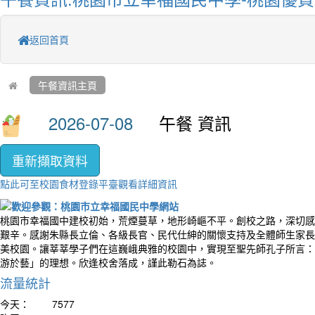
返回首頁
午餐資訊主頁
午餐 資訊
重新擷取資料
點此可至校園食材登錄平臺觀看詳細資訊
桃園市幸福國中建校初始，荒煙蔓草，地形崎嶇不平。創校之路，深切感
艱辛。感謝朱縣長立倫、各級長官、民代仕紳的關懷支持及全體師生家長
美校園。讓莘莘學子們在這巍峨典雅的校園中，實現至聖先師孔子所言：
游於藝」的理想。欣逢校舍落成，謹此勒石為誌。
流量統計
今天：
7577