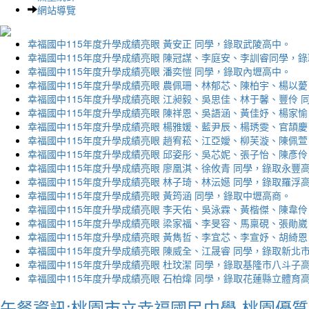
網站導覽
幸福國中115年度升學成績亮眼 黃安正 同學，錄取武陵高中。
幸福國中115年度升學成績亮眼 陳冠謀、李庭安、李訓睿同學，
幸福國中115年度升學成績亮眼 潘奕愷 同學，錄取內壢高中。
幸福國中115年度升學成績亮眼 農佩珊、林郁芯、陳柏宇、楊以薆
幸福國中115年度升學成績亮眼 江昶毅、吳思佳、林于馨、豐伶 
幸福國中115年度升學成績亮眼 陳祥恩、吳語涵、黃佳妤、楊家愉
幸福國中115年度升學成績亮眼 楊雅媛、藍尹辰、楊琇雯、官頡慶
幸福國中115年度升學成績亮眼 趙宥菘、江亞嬡、柳芙漩、陳佩萱
幸福國中115年度升學成績亮眼 邱姿彤、吳芯妮、張子怡、陳彥伶
幸福國中115年度升學成績亮眼 廖凰淇、徐攸青 同學，錄取永豐
幸福國中115年度升學成績亮眼 林子琦、林沄嬨 同學，錄取羅浮
幸福國中115年度升學成績亮眼 黃筠涵 同學，錄取中壢高商。
幸福國中115年度升學成績亮眼 李天佑、吳泳霖、黃楷傑、陳韋伶
幸福國中115年度升學成績亮眼 梁家福、李旻容、馬稟硯、張勛崴
幸福國中115年度升學成績亮眼 黃雋哲、李宜芯、李宣妤、胡綺恩
幸福國中115年度升學成績亮眼 陳威全、江晟睿 同學，錄取新北
幸福國中115年度升學成績亮眼 杜玟潔 同學，錄取基隆市八斗子
幸福國中115年度升學成績亮眼 石柏煒 同學，錄取花蓮縣立體育
午餐資訊:桃園市立幸福國民中學-桃園優