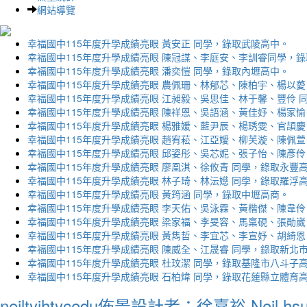
網站導覽
幸福國中115年度升學成績亮眼 黃安正 同學，錄取武陵高中。
幸福國中115年度升學成績亮眼 陳冠謀、李庭安、李訓睿同學，
幸福國中115年度升學成績亮眼 潘奕愷 同學，錄取內壢高中。
幸福國中115年度升學成績亮眼 農佩珊、林郁芯、陳柏宇、楊以薆
幸福國中115年度升學成績亮眼 江昶毅、吳思佳、林于馨、豐伶 
幸福國中115年度升學成績亮眼 陳祥恩、吳語涵、黃佳妤、楊家愉
幸福國中115年度升學成績亮眼 楊雅媛、藍尹辰、楊琇雯、官頡慶
幸福國中115年度升學成績亮眼 趙宥菘、江亞嬡、柳芙漩、陳佩萱
幸福國中115年度升學成績亮眼 邱姿彤、吳芯妮、張子怡、陳彥伶
幸福國中115年度升學成績亮眼 廖凰淇、徐攸青 同學，錄取永豐
幸福國中115年度升學成績亮眼 林子琦、林沄嬨 同學，錄取羅浮
幸福國中115年度升學成績亮眼 黃筠涵 同學，錄取中壢高商。
幸福國中115年度升學成績亮眼 李天佑、吳泳霖、黃楷傑、陳韋伶
幸福國中115年度升學成績亮眼 梁家福、李旻容、馬稟硯、張勛崴
幸福國中115年度升學成績亮眼 黃雋哲、李宜芯、李宣妤、胡綺恩
幸福國中115年度升學成績亮眼 陳威全、江晟睿 同學，錄取新北
幸福國中115年度升學成績亮眼 杜玟潔 同學，錄取基隆市八斗子
幸福國中115年度升學成績亮眼 石柏煒 同學，錄取花蓮縣立體育
neiltyjhtycedu佈景設計者：徐嘉裕 Neil hs