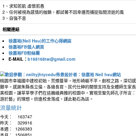
1、求知若飢 虛懷若愚
2、任何被視為感情的枷鎖，都試著不因幸運而捕捉指間流逝的風
3、自強不息
相關連結
徐嘉裕(Neil Hsu)的工作心得網誌
徐嘉裕FB個人網頁
徐嘉裕FB粉絲團
E-MAIL：
b168168tw@gmail.com
桃園市幸福國中建校初始，荒煙蔓草，地形崎嶇不平。創校之路，深切感
艱辛。感謝朱縣長立倫、各級長官、民代仕紳的關懷支持及全體師生家長
美校園。讓莘莘學子們在這巍峨典雅的校園中，實現至聖先師孔子所言：
游於藝」的理想。欣逢校舍落成，謹此勒石為誌。
流量統計
今天：
163747
昨天：
329916
本週：
1266383
本月：
1506851