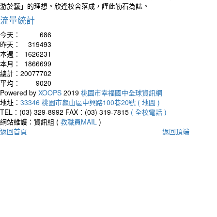
游於藝」的理想。欣逢校舍落成，謹此勒石為誌。
流量統計
今天：
686
昨天：
319493
本週：
1626231
本月：
1866699
總計：
20077702
平均：
9020
Powered by
XOOPS
2019
桃園市幸福國中全球資訊網
地址：
33346 桃園市龜山區中興路100巷20號 ( 地圖 )
TEL：(03) 329-8992
FAX：(03) 319-7815
( 全校電話 )
網站維護：資訊組 (
教職員MAIL
)
返回首頁
返回頂端