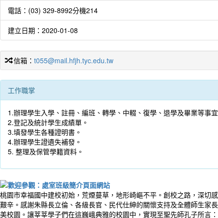
電話：(03) 329-8992分機214
建立日期：2020-01-08
信箱：
t055@mail.hfjh.tyc.edu.tw
工作職掌
1.辦理學生入學、註冊、編班、轉學、中輟、復學、退學及畢業等事
2.登記及統計學生成績單。
3.填發學生各種證明書。
4.辦理學生證遺失補發。
5. 整理及保管學籍資料。
桃園市幸福國中建校初始，荒煙蔓草，地形崎嶇不平。創校之路，深切感
艱辛。感謝朱縣長立倫、各級長官、民代仕紳的關懷支持及全體師生家長
美校園。讓莘莘學子們在這巍峨典雅的校園中，實現至聖先師孔子所言：