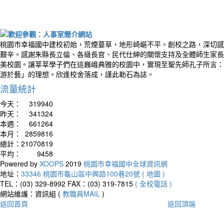
桃園市幸福國中建校初始，荒煙蔓草，地形崎嶇不平。創校之路，深切感
艱辛。感謝朱縣長立倫、各級長官、民代仕紳的關懷支持及全體師生家長
美校園。讓莘莘學子們在這巍峨典雅的校園中，實現至聖先師孔子所言：
游於藝」的理想。欣逢校舍落成，謹此勒石為誌。
流量統計
今天：
319940
昨天：
341324
本週：
661264
本月：
2859816
總計：
21070819
平均：
9458
Powered by
XOOPS
2019
桃園市幸福國中全球資訊網
地址：
33346 桃園市龜山區中興路100巷20號 ( 地圖 )
TEL：(03) 329-8992
FAX：(03) 319-7815
( 全校電話 )
網站維護：資訊組 (
教職員MAIL
)
返回首頁
返回頂端