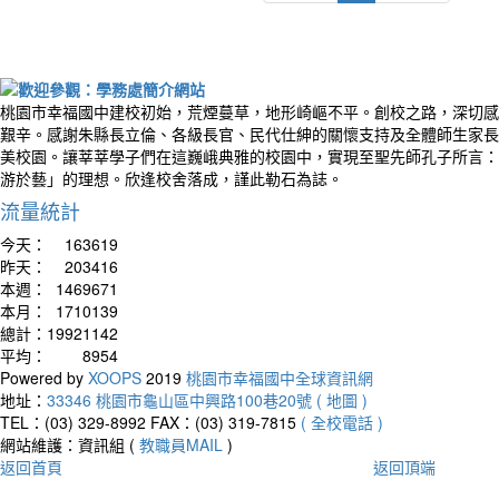
桃園市幸福國中建校初始，荒煙蔓草，地形崎嶇不平。創校之路，深切感
艱辛。感謝朱縣長立倫、各級長官、民代仕紳的關懷支持及全體師生家長
美校園。讓莘莘學子們在這巍峨典雅的校園中，實現至聖先師孔子所言：
游於藝」的理想。欣逢校舍落成，謹此勒石為誌。
流量統計
今天：
163619
昨天：
203416
本週：
1469671
本月：
1710139
總計：
19921142
平均：
8954
Powered by
XOOPS
2019
桃園市幸福國中全球資訊網
地址：
33346 桃園市龜山區中興路100巷20號 ( 地圖 )
TEL：(03) 329-8992
FAX：(03) 319-7815
( 全校電話 )
網站維護：資訊組 (
教職員MAIL
)
返回首頁
返回頂端