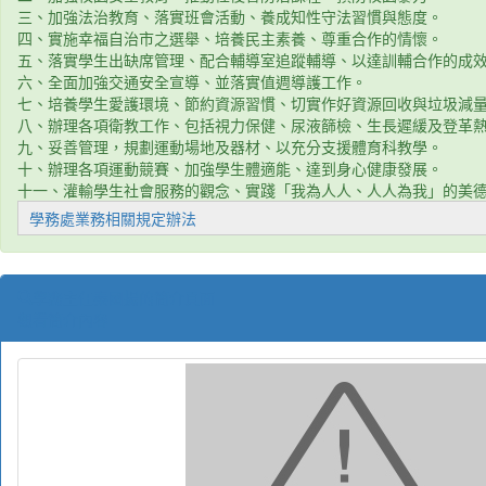
三、加強法治教育、落實班會活動、養成知性守法習慣與態度。
四、實施幸福自治市之選舉、培養民主素養、尊重合作的情懷。
五、落實學生出缺席管理、配合輔導室追蹤輔導、以達訓輔合作的成
六、全面加強交通安全宣導、並落實值週導護工作。
七、培養學生愛護環境、節約資源習慣、切實作好資源回收與垃圾減
八、辦理各項衛教工作、包括視力保健、尿液篩檢、生長遲緩及登革
九、妥善管理，規劃運動場地及器材、以充分支援體育科教學。
十、辦理各項運動競賽、加強學生體適能、達到身心健康發展。
十一、灌輸學生社會服務的觀念、實踐「我為人人、人人為我」的美
學務處業務相關規定辦法
學務主任秦國揚的簡介頁面
觀看簡介內容