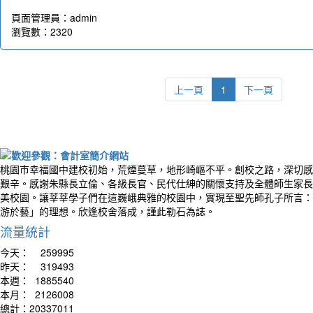
頁面管理員：admin
瀏覽數：2320
上一頁
1
下一頁
桃園市幸福國中建校初始，荒煙蔓草，地形崎嶇不平。創校之路，深切感
艱辛。感謝朱縣長立倫、各級長官、民代仕紳的關懷支持及全體師生家長
美校園。讓莘莘學子們在這巍峨典雅的校園中，實現至聖先師孔子所言：
游於藝」的理想。欣逢校舍落成，謹此勒石為誌。
流量統計
今天：
259995
昨天：
319493
本週：
1885540
本月：
2126008
總計：
20337011