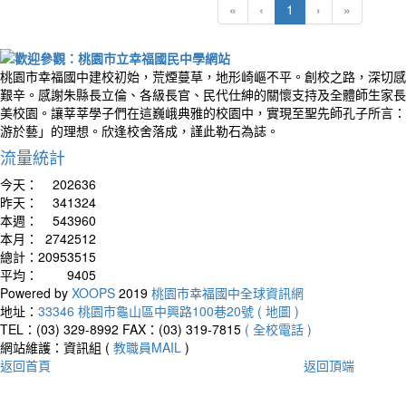
(current)
«
‹
1
›
»
桃園市幸福國中建校初始，荒煙蔓草，地形崎嶇不平。創校之路，深切感
艱辛。感謝朱縣長立倫、各級長官、民代仕紳的關懷支持及全體師生家長
美校園。讓莘莘學子們在這巍峨典雅的校園中，實現至聖先師孔子所言：
游於藝」的理想。欣逢校舍落成，謹此勒石為誌。
流量統計
今天：
202636
昨天：
341324
本週：
543960
本月：
2742512
總計：
20953515
平均：
9405
Powered by
XOOPS
2019
桃園市幸福國中全球資訊網
地址：
33346 桃園市龜山區中興路100巷20號 ( 地圖 )
TEL：(03) 329-8992
FAX：(03) 319-7815
( 全校電話 )
網站維護：資訊組 (
教職員MAIL
)
返回首頁
返回頂端