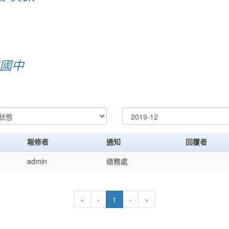
質國中
報修者
通知
回覆者
admin
總務處
(current)
«
‹
1
›
»