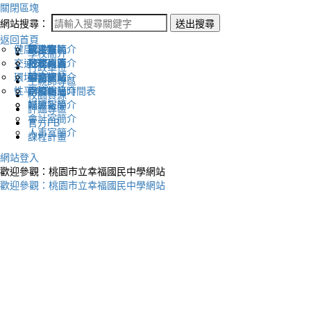
關閉區塊
網站搜尋：
送出搜尋
返回首頁
健康促進
認識幸福
校長室簡介
新生專區
電子報
學校簡介
交通安全
地理位置
教務處簡介
升學專區
下載列表
行政單位
環境教育
英文網站
學務處簡介
圖書館藏
生親師專區
性平教育
幸福相簿
總務處簡介
學校作息時間表
校園資源
媒體報導
輔導室簡介
評鑑專區
會計室簡介
官方FB
人事室簡介
課程計畫
網站登入
歡迎參觀：桃園市立幸福國民中學網站
歡迎參觀：桃園市立幸福國民中學網站