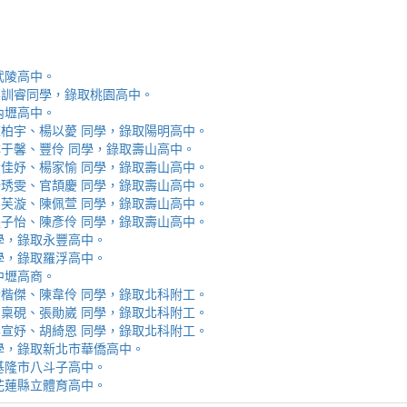
取武陵高中。
安、李訓睿同學，錄取桃園高中。
取內壢高中。
芯、陳柏宇、楊以薆 同學，錄取陽明高中。
佳、林于馨、豐伶 同學，錄取壽山高中。
涵、黃佳妤、楊家愉 同學，錄取壽山高中。
辰、楊琇雯、官頡慶 同學，錄取壽山高中。
嬡、柳芙漩、陳佩萱 同學，錄取壽山高中。
妮、張子怡、陳彥伶 同學，錄取壽山高中。
 同學，錄取永豐高中。
 同學，錄取羅浮高中。
取中壢高商。
霖、黃楷傑、陳韋伶 同學，錄取北科附工。
容、馬稟硯、張勛崴 同學，錄取北科附工。
芯、李宣妤、胡綺恩 同學，錄取北科附工。
睿 同學，錄取新北市華僑高中。
錄取基隆市八斗子高中。
錄取花蓮縣立體育高中。