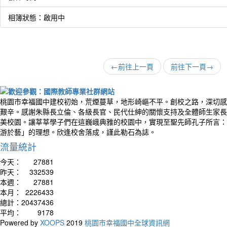
相簿狀態：啟用中
←
前往上一頁
前往下一頁
→
桃園市幸福國中建校初始，荒煙蔓草，地形崎嶇不平。創校之路，深切感
艱辛。感謝朱縣長立倫、各級長官、民代仕紳的關懷支持及全體師生家長
美校園。讓莘莘學子們在這巍峨典雅的校園中，實現至聖先師孔子所言：
游於藝」的理想。欣逢校舍落成，謹此勒石為誌。
流量統計
今天：
27881
昨天：
332539
本週：
27881
本月：
2226433
總計：
20437436
平均：
9178
Powered by
XOOPS
2019
桃園市幸福國中全球資訊網