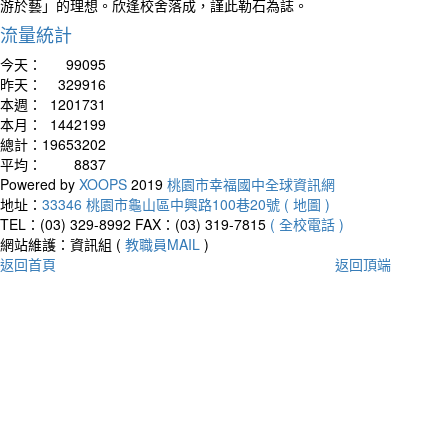
游於藝」的理想。欣逢校舍落成，謹此勒石為誌。
流量統計
今天：
99095
昨天：
329916
本週：
1201731
本月：
1442199
總計：
19653202
平均：
8837
Powered by
XOOPS
2019
桃園市幸福國中全球資訊網
地址：
33346 桃園市龜山區中興路100巷20號 ( 地圖 )
TEL：(03) 329-8992
FAX：(03) 319-7815
( 全校電話 )
網站維護：資訊組 (
教職員MAIL
)
返回首頁
返回頂端