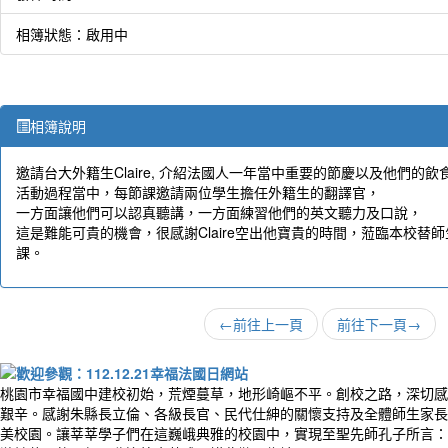
相簿狀態：啟用中
相簿說明
邀請台大外籍生Claire, 介紹法國人一年當中重要的節慶以及他們的飲
活動過程當中，每節課邀請兩位學生擔任外籍生的翻譯官，
一方面讓他們可以認真聽講，一方面練習他們的英文聽力及口說，
這是難能可貴的機會，很感謝Claire空出他寶貴的時間，蒞臨本校替
課。
←
前往上一頁
前往下一頁
→
桃園市幸福國中建校初始，荒煙蔓草，地形崎嶇不平。創校之路，深切感
艱辛。感謝朱縣長立倫、各級長官、民代仕紳的關懷支持及全體師生家長
美校園。讓莘莘學子們在這巍峨典雅的校園中，實現至聖先師孔子所言：