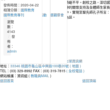
桃園市幸福國中建校初始，荒煙蔓草，地形崎嶇不平。創校之路，深切感
發佈時間：2026-06-30
發佈時間：2026-03-24
發佈時間：2025-09-09
發佈時間：2025-09-09
發佈時間：2025-06-05
發佈時間：2025-04-11
發佈時間：2024-06-11
發佈時間：2024-04-11
發佈時間：2024-01-02
發佈時間：2023-12-28
發佈時間：2023-11-10
發佈時間：2023-06-12
發佈時間：2022-11-29
發佈時間：2022-06-08
發佈時間：2021-11-10
發佈時間：2020-11-09
發佈時間：2020-09-03
發佈時間：2020-08-28
發佈時間：2020-04-23
發佈時間：2020-04-22
艱辛。感謝朱縣長立倫、各級長官、民代仕紳的關懷支持及全體師生家長
相簿分類：
相簿分類：
相簿分類：
相簿分類：
相簿分類：
相簿分類：
相簿分類：
相簿分類：
相簿分類：
相簿分類：
相簿分類：
相簿分類：
相簿分類：
相簿分類：
相簿分類：
相簿分類：
相簿分類：
相簿分類：
相簿分類：
相簿分類：
國際教育
國際教育
國際教育
國際教育
學務處
學務處
學務處
學務處
國際教育
國際教育
學務處
學務處
學務處
學務處
學務處
學務處
學務處
學務處
國際教育
國際教育
美校園。讓莘莘學子們在這巍峨典雅的校園中，實現至聖先師孔子所言：
114年下學期國際教育活動剪影
114年上學期國際教育活動剪影
113年下學期國際教育活動剪影
113年上學期國際教育活動剪影
114.06.05畢業典禮精選
114.03.29第20屆校慶運動會
113.6.7畢業典禮精選
1130403台大國際學伴相見歡
112.05.31國際教育績優社群評選觀摩會
112.12.21幸福法國日
112.11.04第19屆校慶運動會
112.06.08校園巡禮
111.11.05第18屆校慶運動會
111.06.08校園巡禮
110.11.06第17屆校慶運動會
109.11.07第16屆校慶運動會
109.09.03友善校園宣誓活動
109.06.20校園巡禮
國際教師專業社群
國際教育專刊
游於藝」的理想。欣逢校舍落成，謹此勒石為誌。
瀏覽
瀏覽
瀏覽
瀏覽
瀏覽
瀏覽
瀏覽
瀏覽
瀏覽
瀏覽
瀏覽
瀏覽
瀏覽
瀏覽
瀏覽
瀏覽
瀏覽
瀏覽
瀏覽
瀏覽
流量統計
數：
數：
數：
數：
數：
數：
數：
數：
數：
數：
數：
數：
數：
數：
數：
數：
數：
數：
數：
數：
今天：
234746
209
982
1637
1575
2261
1845
2375
2101
2690
2953
3262
3169
4040
2940
4683
4812
4348
3791
3790
4143
昨天：
332539
發
發
發
發
發
發
發
發
發
發
發
發
發
發
發
發
發
發
發
發
本週：
234746
佈
佈
佈
佈
佈
佈
佈
佈
佈
佈
佈
佈
佈
佈
佈
佈
佈
佈
佈
佈
本月：
2433298
者：
者：
者：
者：
者：
者：
者：
者：
者：
者：
者：
者：
者：
者：
者：
者：
者：
者：
者：
者：
總計：
20644301
311
311
320
320
216
216
216
320
320
320
216
216
admin
211
211
211
211
211
admin
admin
平均：
9271
Powered by
XOOPS
2019
桃園市幸福國中全球資訊網
地址：
33346 桃園市龜山區中興路100巷20號 ( 地圖 )
TEL：(03) 329-8992
FAX：(03) 319-7815
( 全校電話 )
網站維護：資訊組 (
教職員MAIL
)
返回首頁
返回頂端