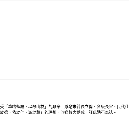
受「篳路藍縷，以啟山林」的艱辛。感謝朱縣長立倫、各級長官、民代仕
於德，依於仁，游於藝」的理想。欣逢校舍落成，謹此勒石為誌。