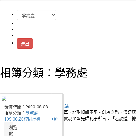
送出
相簿分類：學務處
發佈時間：2025-06-05
發佈時間：2025-04-11
發佈時間：2024-06-11
發佈時間：2024-04-11
發佈時間：2023-11-10
發佈時間：2023-06-12
發佈時間：2022-11-29
發佈時間：2022-06-08
發佈時間：2021-11-10
發佈時間：2020-11-09
發佈時間：2020-09-03
發佈時間：2020-08-28
桃園市幸福國中建校初始，荒煙蔓草，地形崎嶇不平。創校之路，深切感
相簿分類：
相簿分類：
相簿分類：
相簿分類：
相簿分類：
相簿分類：
相簿分類：
相簿分類：
相簿分類：
相簿分類：
相簿分類：
相簿分類：
學務處
學務處
學務處
學務處
學務處
學務處
學務處
學務處
學務處
學務處
學務處
學務處
莘學子們在這巍峨典雅的校園中，實現至聖先師孔子所言：「志於道，據
114.06.05畢業典禮精選
114.03.29第20屆校慶運動會
113.6.7畢業典禮精選
1130403台大國際學伴相見歡
112.11.04第19屆校慶運動會
112.06.08校園巡禮
111.11.05第18屆校慶運動會
111.06.08校園巡禮
110.11.06第17屆校慶運動會
109.11.07第16屆校慶運動會
109.09.03友善校園宣誓活動
109.06.20校園巡禮
流量統計
瀏覽
瀏覽
瀏覽
瀏覽
瀏覽
瀏覽
瀏覽
瀏覽
瀏覽
瀏覽
瀏覽
瀏覽
數：
數：
數：
數：
數：
數：
數：
數：
數：
數：
數：
數：