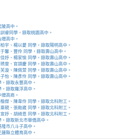
取武陵高中。
安、李訓睿同學，錄取桃園高中。
取內壢高中。
芯、陳柏宇、楊以薆 同學，錄取陽明高中。
佳、林于馨、豐伶 同學，錄取壽山高中。
涵、黃佳妤、楊家愉 同學，錄取壽山高中。
辰、楊琇雯、官頡慶 同學，錄取壽山高中。
嬡、柳芙漩、陳佩萱 同學，錄取壽山高中。
妮、張子怡、陳彥伶 同學，錄取壽山高中。
 同學，錄取永豐高中。
 同學，錄取羅浮高中。
取中壢高商。
霖、黃楷傑、陳韋伶 同學，錄取北科附工。
容、馬稟硯、張勛崴 同學，錄取北科附工。
芯、李宣妤、胡綺恩 同學，錄取北科附工。
睿 同學，錄取新北市華僑高中。
錄取基隆市八斗子高中。
錄取花蓮縣立體育高中。