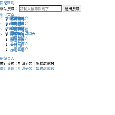
關閉區塊
網站搜尋：
送出搜尋
返回首頁
健康促進
認識幸福
校長室簡介
新生專區
電子報
學校簡介
交通安全
地理位置
教務處簡介
升學專區
下載列表
行政單位
環境教育
英文網站
學務處簡介
圖書館藏
生親師專區
性平教育
幸福相簿
總務處簡介
學校作息時間表
校園資源
媒體報導
輔導室簡介
評鑑專區
會計室簡介
官方FB
人事室簡介
課程計畫
網站登入
歡迎參觀：相簿分類：學務處網站
歡迎參觀：相簿分類：學務處網站