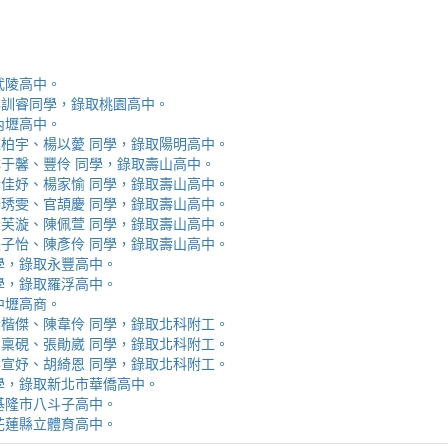
取武陵高中。
安、李訓睿同學，錄取桃園高中。
取內壢高中。
芯、陳柏宇、楊以薆 同學，錄取陽明高中。
佳、林于馨、豐伶 同學，錄取壽山高中。
涵、黃佳妤、楊家愉 同學，錄取壽山高中。
辰、楊琇雯、官頡慶 同學，錄取壽山高中。
嬡、柳芙漩、陳佩萱 同學，錄取壽山高中。
妮、張子怡、陳彥伶 同學，錄取壽山高中。
 同學，錄取永豐高中。
 同學，錄取羅浮高中。
取中壢高商。
霖、黃楷傑、陳韋伶 同學，錄取北科附工。
容、馬稟硯、張勛崴 同學，錄取北科附工。
芯、李宣妤、胡綺恩 同學，錄取北科附工。
睿 同學，錄取新北市華僑高中。
錄取基隆市八斗子高中。
錄取花蓮縣立體育高中。