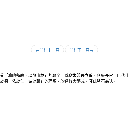
←
前往上一頁
前往下一頁
→
受「篳路藍縷，以啟山林」的艱辛。感謝朱縣長立倫、各級長官、民代仕
於德，依於仁，游於藝」的理想。欣逢校舍落成，謹此勒石為誌。