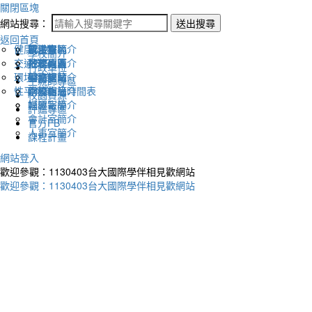
關閉區塊
網站搜尋：
送出搜尋
返回首頁
健康促進
認識幸福
校長室簡介
新生專區
電子報
學校簡介
交通安全
地理位置
教務處簡介
升學專區
下載列表
行政單位
環境教育
英文網站
學務處簡介
圖書館藏
生親師專區
性平教育
幸福相簿
總務處簡介
學校作息時間表
校園資源
媒體報導
輔導室簡介
評鑑專區
會計室簡介
官方FB
人事室簡介
課程計畫
網站登入
歡迎參觀：1130403台大國際學伴相見歡網站
歡迎參觀：1130403台大國際學伴相見歡網站