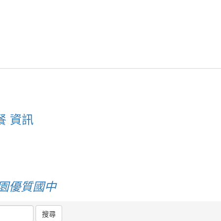
餐 資訊
桃園優質國中
搜尋