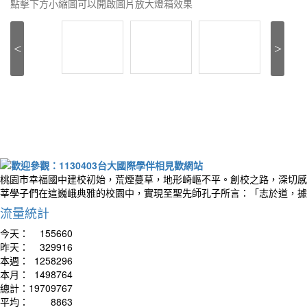
點擊下方小縮圖可以開啟圖片放大燈箱效果
<
>
桃園市幸福國中建校初始，荒煙蔓草，地形崎嶇不平。創校之路，深切感
莘學子們在這巍峨典雅的校園中，實現至聖先師孔子所言：「志於道，據
流量統計
今天：
155660
昨天：
329916
本週：
1258296
本月：
1498764
總計：
19709767
平均：
8863