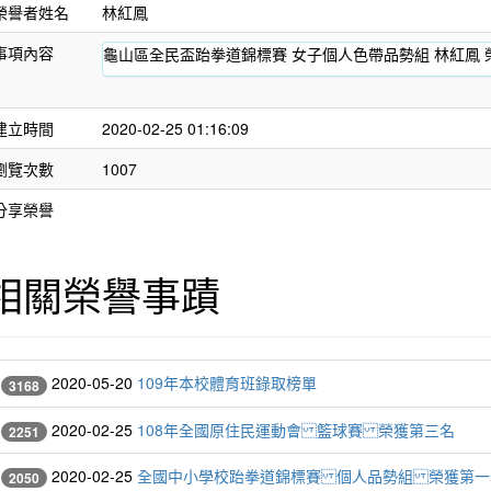
榮譽者姓名
林紅鳳
事項內容
龜山區全民盃跆拳道錦標賽 女子個人色帶品勢組 林紅鳳 
建立時間
2020-02-25 01:16:09
瀏覽次數
1007
分享榮譽
相關榮譽事蹟
2020-05-20
109年本校體育班錄取榜單
3168
2020-02-25
108年全國原住民運動會 籃球賽 榮獲第三名
2251
2020-02-25
全國中小學校跆拳道錦標賽 個人品勢組 榮獲第一
2050