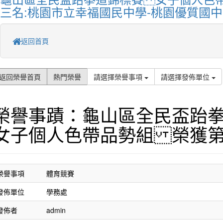
三名:桃園市立幸福國民中學-桃園優質國中
返回首頁
返回榮譽首頁
熱門榮譽
請選擇榮譽事項
請選擇發佈單位
榮譽事蹟：龜山區全民盃跆
女子個人色帶品勢組 榮獲
榮譽事項
體育競賽
發佈單位
學務處
發佈者
admin