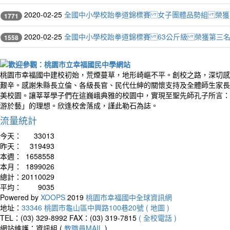
2020-02-25
全國中小學校跆拳道錦標賽 女子團體品勢組 榮獲
1771
2020-02-25
全國中小學校跆拳道錦標賽 63公斤級 榮獲第三
1558
桃園市幸福國中建校初始，荒煙蔓草，地形崎嶇不平。創校之路，深切感
艱辛。感謝朱縣長立倫、各級長官、民代仕紳的關懷支持及全體師生家長
美校園。讓莘莘學子們在這巍峨典雅的校園中，實現至聖先師孔子所言：
游於藝」的理想。欣逢校舍落成，謹此勒石為誌。
流量統計
今天：
33013
昨天：
319493
本週：
1658558
本月：
1899026
總計：
20110029
平均：
9035
Powered by
XOOPS
2019
桃園市幸福國中全球資訊網
地址：
33346 桃園市龜山區中興路100巷20號 ( 地圖 )
TEL：(03) 329-8992
FAX：(03) 319-7815
( 全校電話 )
網站維護：資訊組 (
教職員MAIL
)