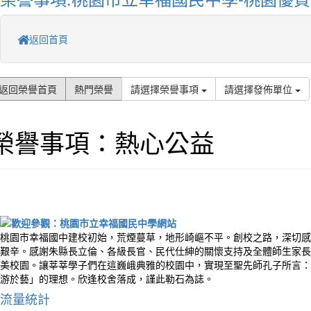
返回首頁
返回榮譽首頁
熱門榮譽
請選擇榮譽事項
請選擇發佈單位
榮譽事項：熱心公益
桃園市幸福國中建校初始，荒煙蔓草，地形崎嶇不平。創校之路，深切感
艱辛。感謝朱縣長立倫、各級長官、民代仕紳的關懷支持及全體師生家長
美校園。讓莘莘學子們在這巍峨典雅的校園中，實現至聖先師孔子所言：
游於藝」的理想。欣逢校舍落成，謹此勒石為誌。
流量統計