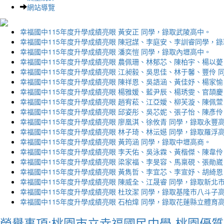
網站導覽
幸福國中115年度升學成績亮眼 黃安正 同學，錄取武陵高中。
幸福國中115年度升學成績亮眼 陳冠謀、李庭安、李訓睿同學，
幸福國中115年度升學成績亮眼 潘奕愷 同學，錄取內壢高中。
幸福國中115年度升學成績亮眼 農佩珊、林郁芯、陳柏宇、楊以薆
幸福國中115年度升學成績亮眼 江昶毅、吳思佳、林于馨、豐伶 
幸福國中115年度升學成績亮眼 陳祥恩、吳語涵、黃佳妤、楊家愉
幸福國中115年度升學成績亮眼 楊雅媛、藍尹辰、楊琇雯、官頡慶
幸福國中115年度升學成績亮眼 趙宥菘、江亞嬡、柳芙漩、陳佩萱
幸福國中115年度升學成績亮眼 邱姿彤、吳芯妮、張子怡、陳彥伶
幸福國中115年度升學成績亮眼 廖凰淇、徐攸青 同學，錄取永豐
幸福國中115年度升學成績亮眼 林子琦、林沄嬨 同學，錄取羅浮
幸福國中115年度升學成績亮眼 黃筠涵 同學，錄取中壢高商。
幸福國中115年度升學成績亮眼 李天佑、吳泳霖、黃楷傑、陳韋伶
幸福國中115年度升學成績亮眼 梁家福、李旻容、馬稟硯、張勛崴
幸福國中115年度升學成績亮眼 黃雋哲、李宜芯、李宣妤、胡綺恩
幸福國中115年度升學成績亮眼 陳威全、江晟睿 同學，錄取新北
幸福國中115年度升學成績亮眼 杜玟潔 同學，錄取基隆市八斗子
幸福國中115年度升學成績亮眼 石柏煒 同學，錄取花蓮縣立體育
榮譽事項:桃園市立幸福國民中學-桃園優