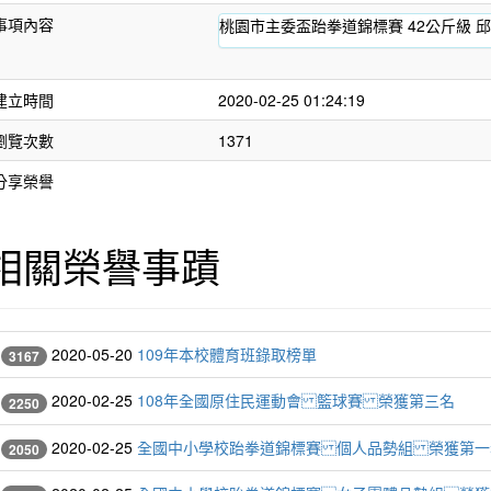
事項內容
桃園市主委盃跆拳道錦標賽 42公斤級 
建立時間
2020-02-25 01:24:19
瀏覽次數
1371
分享榮譽
相關榮譽事蹟
2020-05-20
109年本校體育班錄取榜單
3167
2020-02-25
108年全國原住民運動會 籃球賽 榮獲第三名
2250
2020-02-25
全國中小學校跆拳道錦標賽 個人品勢組 榮獲第一
2050