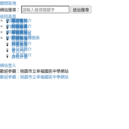
關閉區塊
網站搜尋：
送出搜尋
返回首頁
健康促進
認識幸福
校長室簡介
新生專區
電子報
學校簡介
交通安全
地理位置
教務處簡介
升學專區
下載列表
行政單位
環境教育
英文網站
學務處簡介
圖書館藏
生親師專區
性平教育
幸福相簿
總務處簡介
學校作息時間表
校園資源
媒體報導
輔導室簡介
評鑑專區
會計室簡介
官方FB
人事室簡介
課程計畫
網站登入
歡迎參觀：桃園市立幸福國民中學網站
歡迎參觀：桃園市立幸福國民中學網站