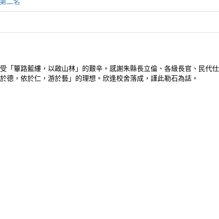
第二名
名
受「篳路藍縷，以啟山林」的艱辛。感謝朱縣長立倫、各級長官、民代仕
於德，依於仁，游於藝」的理想。欣逢校舍落成，謹此勒石為誌。