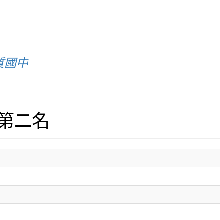
質國中
第二名