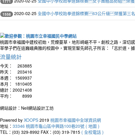
2020-02-25
全國中小學校跆拳道錦標賽 女子團體品勢組 榮獲
1771
2020-02-25
全國中小學校跆拳道錦標賽 63公斤級 榮獲第三
1558
桃園市幸福國中建校初始，荒煙蔓草，地形崎嶇不平。創校之路，深切感
莘學子們在這巍峨典雅的校園中，實現至聖先師孔子所言：「志於道，據
流量統計
今天：
263885
昨天：
203416
本週：
1569937
本月：
1810405
總計：
20021408
平均：
8999
網站設計：Neil網站設計工坊
Powered by
XOOPS
2019
桃園市幸福國中全球資訊網
地址：
33346 桃園市龜山區中興路100巷20號 ( 地圖 )
TEL：(03) 329-8992
FAX：(03) 319-7815
( 全校電話 )