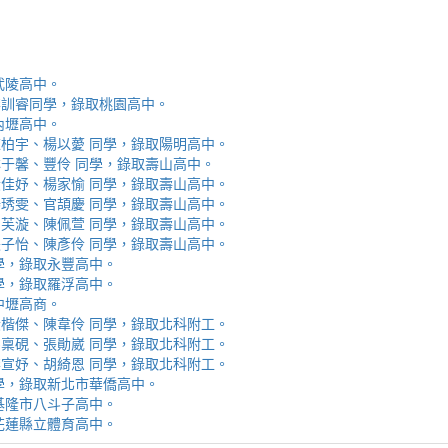
取武陵高中。
安、李訓睿同學，錄取桃園高中。
取內壢高中。
芯、陳柏宇、楊以薆 同學，錄取陽明高中。
佳、林于馨、豐伶 同學，錄取壽山高中。
涵、黃佳妤、楊家愉 同學，錄取壽山高中。
辰、楊琇雯、官頡慶 同學，錄取壽山高中。
嬡、柳芙漩、陳佩萱 同學，錄取壽山高中。
妮、張子怡、陳彥伶 同學，錄取壽山高中。
 同學，錄取永豐高中。
 同學，錄取羅浮高中。
取中壢高商。
霖、黃楷傑、陳韋伶 同學，錄取北科附工。
容、馬稟硯、張勛崴 同學，錄取北科附工。
芯、李宣妤、胡綺恩 同學，錄取北科附工。
睿 同學，錄取新北市華僑高中。
錄取基隆市八斗子高中。
錄取花蓮縣立體育高中。