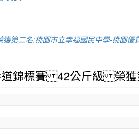
榮獲第二名:桃園市立幸福國民中學-桃園優
道錦標賽 42公斤級 榮獲