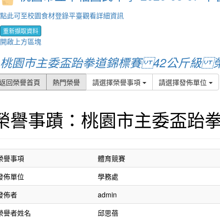
點此可至校園食材登錄平臺觀看詳細資訊
重新擷取資料
開啟上方區塊
桃園市主委盃跆拳道錦標賽 42公斤級 
返回榮譽首頁
熱門榮譽
請選擇榮譽事項
請選擇發佈單位
榮譽事蹟：桃園市主委盃跆拳
榮譽事項
體育競賽
發佈單位
學務處
發佈者
admin
榮譽者姓名
邱思蓓