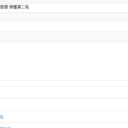
邱思蓓 榮獲第二名
名