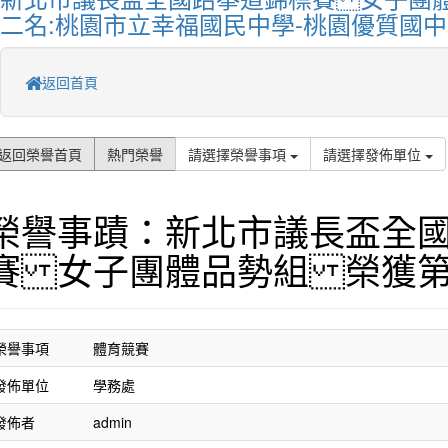
二名:桃園市立幸福國民中學-桃園優質國中
返回首頁
返回榮譽首頁
熱門榮譽
請選擇榮譽事項
請選擇發佈單位
榮譽事蹟：新北市議長盃全
賽 女子團體品勢組 榮獲
榮譽事項
體育競賽
發佈單位
學務處
發佈者
admin