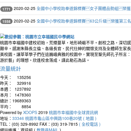
2020-02-25
全國中小學校跆拳道錦標賽 女子團體品勢組 榮獲
1771
2020-02-25
全國中小學校跆拳道錦標賽 63公斤級 榮獲第三
1558
桃園市幸福國中建校初始，荒煙蔓草，地形崎嶇不平。創校之路，深切感
艱辛。感謝朱縣長立倫、各級長官、民代仕紳的關懷支持及全體師生家長
美校園。讓莘莘學子們在這巍峨典雅的校園中，實現至聖先師孔子所言：
游於藝」的理想。欣逢校舍落成，謹此勒石為誌。
流量統計
今天：
135256
昨天：
329916
本週：
1237892
本月：
1478360
總計：
19689363
平均：
8854
Powered by
XOOPS
2019
桃園市幸福國中全球資訊網
地址：
33346 桃園市龜山區中興路100巷20號 ( 地圖 )
TEL：(03) 329-8992
FAX：(03) 319-7815
( 全校電話 )
網站維護：資訊組 (
教職員MAIL
)