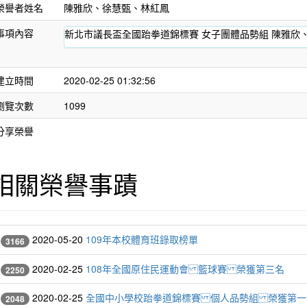
榮譽者姓名
陳雅欣、徐慧甄、林紅鳳
事項內容
新北市議長盃全國跆拳道錦標賽 女子團體品勢組 陳雅欣
建立時間
2020-02-25 01:32:56
瀏覽次數
1099
分享榮譽
相關榮譽事蹟
2020-05-20
109年本校體育班錄取榜單
3166
2020-02-25
108年全國原住民運動會 籃球賽 榮獲第三名
2250
2020-02-25
全國中小學校跆拳道錦標賽 個人品勢組 榮獲第一
2048