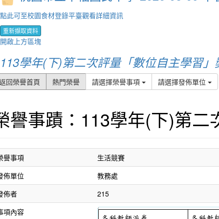
點此可至校園食材登錄平臺觀看詳細資訊
重新擷取資料
開啟上方區塊
113學年(下)第二次評量「數位自主學習
返回榮譽首頁
熱門榮譽
請選擇榮譽事項
請選擇發佈單位
榮譽事蹟：113學年(下)第
榮譽事項
生活競賽
發佈單位
教務處
發佈者
215
事項內容