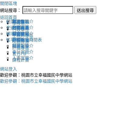
關閉區塊
網站搜尋：
送出搜尋
返回首頁
健康促進
認識幸福
校長室簡介
新生專區
電子報
學校簡介
交通安全
地理位置
教務處簡介
升學專區
下載列表
行政單位
環境教育
英文網站
學務處簡介
圖書館藏
生親師專區
性平教育
幸福相簿
總務處簡介
學校作息時間表
校園資源
媒體報導
輔導室簡介
評鑑專區
會計室簡介
官方FB
人事室簡介
課程計畫
網站登入
歡迎參觀：桃園市立幸福國民中學網站
歡迎參觀：桃園市立幸福國民中學網站