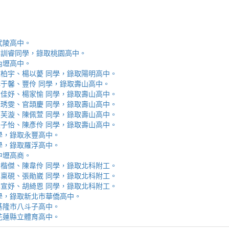
取武陵高中。
安、李訓睿同學，錄取桃園高中。
取內壢高中。
芯、陳柏宇、楊以薆 同學，錄取陽明高中。
佳、林于馨、豐伶 同學，錄取壽山高中。
涵、黃佳妤、楊家愉 同學，錄取壽山高中。
辰、楊琇雯、官頡慶 同學，錄取壽山高中。
嬡、柳芙漩、陳佩萱 同學，錄取壽山高中。
妮、張子怡、陳彥伶 同學，錄取壽山高中。
 同學，錄取永豐高中。
 同學，錄取羅浮高中。
取中壢高商。
霖、黃楷傑、陳韋伶 同學，錄取北科附工。
容、馬稟硯、張勛崴 同學，錄取北科附工。
芯、李宣妤、胡綺恩 同學，錄取北科附工。
睿 同學，錄取新北市華僑高中。
錄取基隆市八斗子高中。
錄取花蓮縣立體育高中。