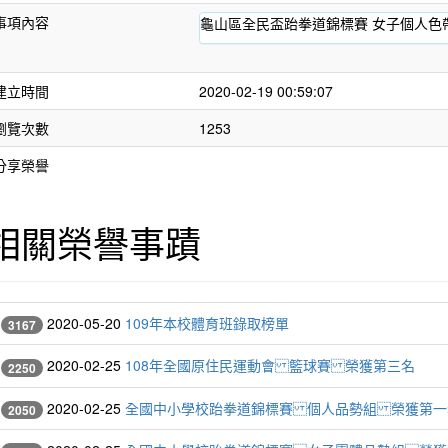
事項內容
龜山區全民盃跆拳道錦標賽 女子個人色
建立時間
2020-02-19 00:59:07
瀏覽次數
1253
分享榮譽
相關榮譽事蹟
2020-05-20
109年本校體育班錄取榜單
3167
2020-02-25
108年全國原住民運動會 籃球賽 榮獲第三名
2250
2020-02-25
全國中小學校跆拳道錦標賽 個人品勢組 榮獲第一
2050