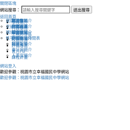
關閉區塊
網站搜尋：
送出搜尋
返回首頁
健康促進
認識幸福
校長室簡介
新生專區
電子報
學校簡介
交通安全
地理位置
教務處簡介
升學專區
下載列表
行政單位
環境教育
英文網站
學務處簡介
圖書館藏
生親師專區
性平教育
幸福相簿
總務處簡介
學校作息時間表
校園資源
媒體報導
輔導室簡介
評鑑專區
會計室簡介
官方FB
人事室簡介
課程計畫
網站登入
歡迎參觀：桃園市立幸福國民中學網站
歡迎參觀：桃園市立幸福國民中學網站