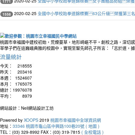
2020-02-25
全國中小學校跆拳道錦標賽 女子團體品勢組 榮獲
1771
2020-02-25
全國中小學校跆拳道錦標賽 63公斤級 榮獲第三
1558
桃園市幸福國中建校初始，荒煙蔓草，地形崎嶇不平。創校之路，深切感
莘學子們在這巍峨典雅的校園中，實現至聖先師孔子所言：「志於道，據
流量統計
今天：
218555
昨天：
203416
本週：
1524607
本月：
1765075
總計：
19976078
平均：
8979
網站設計：Neil網站設計工坊
Powered by
XOOPS
2019
桃園市幸福國中全球資訊網
地址：
33346 桃園市龜山區中興路100巷20號 ( 地圖 )
TEL：(03) 329-8992
FAX：(03) 319-7815
( 全校電話 )