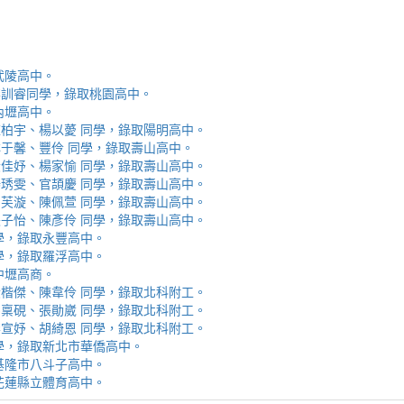
取武陵高中。
安、李訓睿同學，錄取桃園高中。
取內壢高中。
芯、陳柏宇、楊以薆 同學，錄取陽明高中。
佳、林于馨、豐伶 同學，錄取壽山高中。
涵、黃佳妤、楊家愉 同學，錄取壽山高中。
辰、楊琇雯、官頡慶 同學，錄取壽山高中。
嬡、柳芙漩、陳佩萱 同學，錄取壽山高中。
妮、張子怡、陳彥伶 同學，錄取壽山高中。
 同學，錄取永豐高中。
 同學，錄取羅浮高中。
取中壢高商。
霖、黃楷傑、陳韋伶 同學，錄取北科附工。
容、馬稟硯、張勛崴 同學，錄取北科附工。
芯、李宣妤、胡綺恩 同學，錄取北科附工。
睿 同學，錄取新北市華僑高中。
錄取基隆市八斗子高中。
錄取花蓮縣立體育高中。