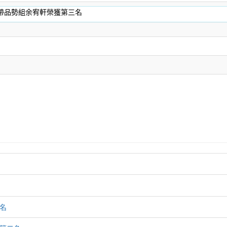
帶品勢組余宥軒榮獲第三名
名