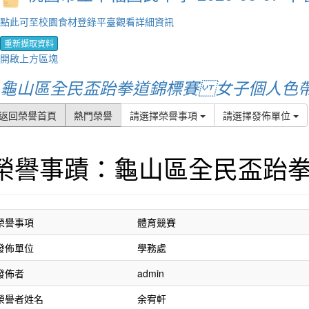
點此可至校園食材登錄平臺觀看詳細資訊
重新擷取資料
開啟上方區塊
龜山區全民盃跆拳道錦標賽 女子個人色帶
返回榮譽首頁
熱門榮譽
請選擇榮譽事項
請選擇發佈單位
榮譽事蹟：龜山區全民盃跆
榮譽事項
體育競賽
發佈單位
學務處
發佈者
admin
榮譽者姓名
余宥軒