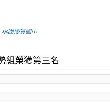
-桃園優質國中
勢組榮獲第三名