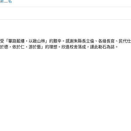
第二名
名
受「篳路藍縷，以啟山林」的艱辛。感謝朱縣長立倫、各級長官、民代仕
於德，依於仁，游於藝」的理想。欣逢校舍落成，謹此勒石為誌。