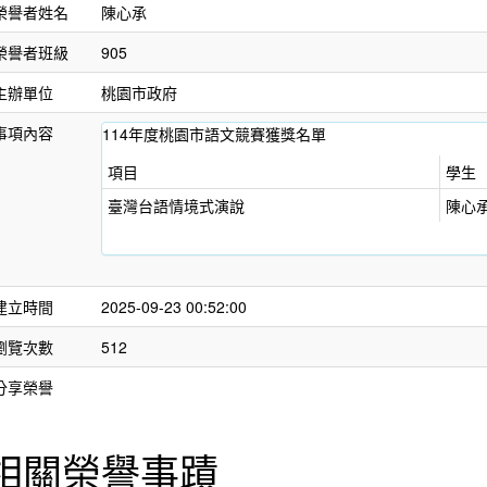
榮譽者姓名
陳心承
榮譽者班級
905
主辦單位
桃園市政府
事項內容
114年度桃園市語文競賽獲獎名單
項目
學生
臺灣台語情境式演說
陳心
建立時間
2025-09-23 00:52:00
瀏覽次數
512
分享榮譽
相關榮譽事蹟