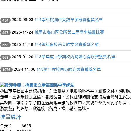
2026-06-08
114學年桃園市英語單字競賽獲獎名單
454
2025-11-24
桃園市龜山區公所第二屆學生繪畫比賽
597
2025-11-18
114學年度校內英語文競賽獲獎名單
553
2025-01-20
113學年度上學期校內閱讀心得競賽獲獎名單
968
2024-11-06
113學年度校內英語文競賽獲獎名單
1076
桃園市幸福國中建校初始，荒煙蔓草，地形崎嶇不平。創校之路，深切感
艱辛。感謝朱縣長立倫、各級長官、民代仕紳的關懷支持及全體師生家長
美校園。讓莘莘學子們在這巍峨典雅的校園中，實現至聖先師孔子所言：
游於藝」的理想。欣逢校舍落成，謹此勒石為誌。
流量統計
今天：
6625