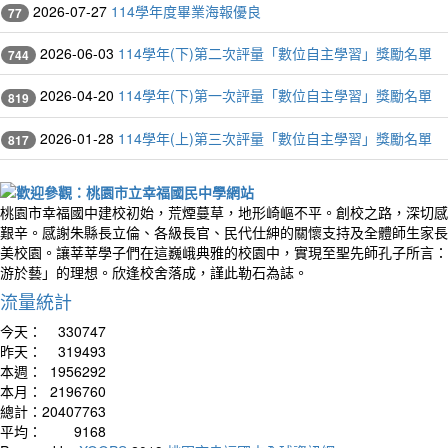
2026-07-27
114學年度畢業海報優良
77
2026-06-03
114學年(下)第二次評量「數位自主學習」獎勵名單
744
2026-04-20
114學年(下)第一次評量「數位自主學習」獎勵名單
819
2026-01-28
114學年(上)第三次評量「數位自主學習」獎勵名單
817
桃園市幸福國中建校初始，荒煙蔓草，地形崎嶇不平。創校之路，深切感
艱辛。感謝朱縣長立倫、各級長官、民代仕紳的關懷支持及全體師生家長
美校園。讓莘莘學子們在這巍峨典雅的校園中，實現至聖先師孔子所言：
游於藝」的理想。欣逢校舍落成，謹此勒石為誌。
流量統計
今天：
330747
昨天：
319493
本週：
1956292
本月：
2196760
總計：
20407763
平均：
9168