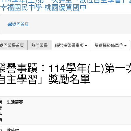
幸福國民中學-桃園優質國中
返回首頁
返回榮譽首頁
熱門榮譽
請選擇榮譽事項
請選擇發佈單位
榮譽事蹟：114學年(上)第
自主學習」獎勵名單
榮
生活競賽
譽
事
項
發
教務處