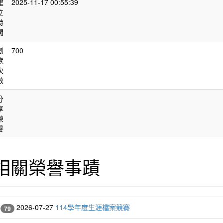
建
2025-11-17 00:55:39
立
時
間
瀏
700
覽
次
數
分
享
榮
譽
相關榮譽事蹟
2026-07-27
114學年度生涯檔案競賽
79