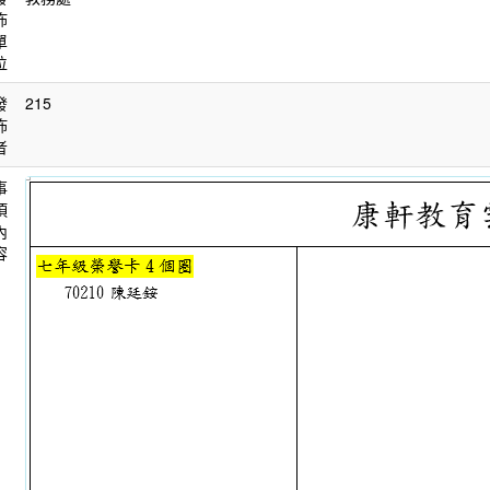
佈
單
位
發
215
佈
者
事
項
內
容