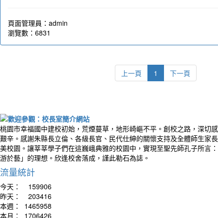
頁面管理員：admin
瀏覽數：6831
上一頁
1
下一頁
桃園市幸福國中建校初始，荒煙蔓草，地形崎嶇不平。創校之路，深切感
艱辛。感謝朱縣長立倫、各級長官、民代仕紳的關懷支持及全體師生家長
美校園。讓莘莘學子們在這巍峨典雅的校園中，實現至聖先師孔子所言：
游於藝」的理想。欣逢校舍落成，謹此勒石為誌。
流量統計
今天：
159906
昨天：
203416
本週：
1465958
本月：
1706426