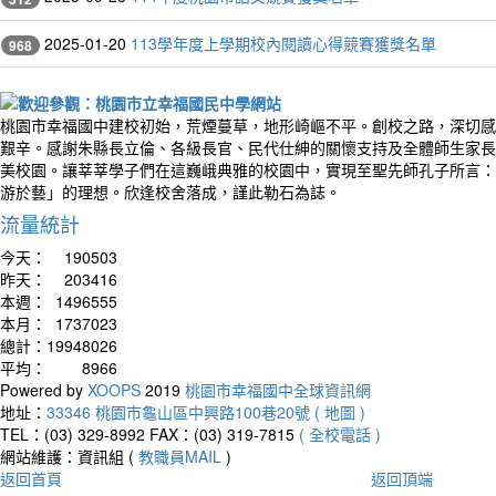
2025-01-20
113學年度上學期校內閱讀心得競賽獲獎名單
968
桃園市幸福國中建校初始，荒煙蔓草，地形崎嶇不平。創校之路，深切感
艱辛。感謝朱縣長立倫、各級長官、民代仕紳的關懷支持及全體師生家長
美校園。讓莘莘學子們在這巍峨典雅的校園中，實現至聖先師孔子所言：
游於藝」的理想。欣逢校舍落成，謹此勒石為誌。
流量統計
今天：
190503
昨天：
203416
本週：
1496555
本月：
1737023
總計：
19948026
平均：
8966
Powered by
XOOPS
2019
桃園市幸福國中全球資訊網
地址：
33346 桃園市龜山區中興路100巷20號 ( 地圖 )
TEL：(03) 329-8992
FAX：(03) 319-7815
( 全校電話 )
網站維護：資訊組 (
教職員MAIL
)
返回首頁
返回頂端