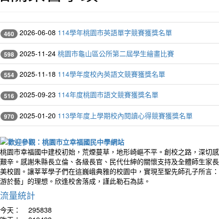
2026-06-08
114學年桃園市英語單字競賽獲獎名單
460
2025-11-24
桃園市龜山區公所第二屆學生繪畫比賽
598
2025-11-18
114學年度校內英語文競賽獲獎名單
554
2025-09-23
114年度桃園市語文競賽獲獎名單
516
2025-01-20
113學年度上學期校內閱讀心得競賽獲獎名單
970
桃園市幸福國中建校初始，荒煙蔓草，地形崎嶇不平。創校之路，深切感
艱辛。感謝朱縣長立倫、各級長官、民代仕紳的關懷支持及全體師生家長
美校園。讓莘莘學子們在這巍峨典雅的校園中，實現至聖先師孔子所言：
游於藝」的理想。欣逢校舍落成，謹此勒石為誌。
流量統計
今天：
295838