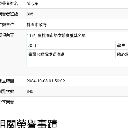
榮譽者姓名
陳心承
榮譽者班級
805
主辦單位
桃園市政府
事項內容
113年度桃園市語文競賽獲獎名單
項目
學生
臺灣台語情境式演說
陳心
建立時間
2024-10-08 01:56:02
瀏覽次數
845
分享榮譽
相關榮譽事蹟