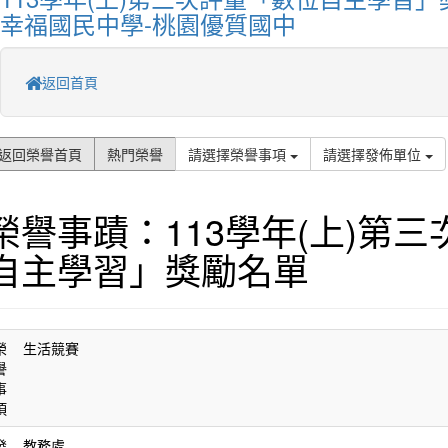
幸福國民中學-桃園優質國中
返回首頁
返回榮譽首頁
熱門榮譽
請選擇榮譽事項
請選擇發佈單位
榮譽事蹟：113學年(上)第
自主學習」獎勵名單
榮
生活競賽
譽
事
項
發
教務處