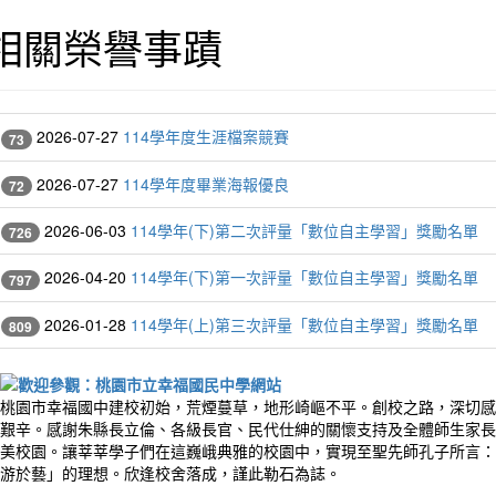
相關榮譽事蹟
2026-07-27
114學年度生涯檔案競賽
73
2026-07-27
114學年度畢業海報優良
72
2026-06-03
114學年(下)第二次評量「數位自主學習」獎勵名單
726
2026-04-20
114學年(下)第一次評量「數位自主學習」獎勵名單
797
2026-01-28
114學年(上)第三次評量「數位自主學習」獎勵名單
809
桃園市幸福國中建校初始，荒煙蔓草，地形崎嶇不平。創校之路，深切感
艱辛。感謝朱縣長立倫、各級長官、民代仕紳的關懷支持及全體師生家長
美校園。讓莘莘學子們在這巍峨典雅的校園中，實現至聖先師孔子所言：
游於藝」的理想。欣逢校舍落成，謹此勒石為誌。