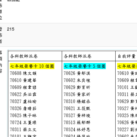
佈
單
位
發
215
佈
者
事
項
內
容