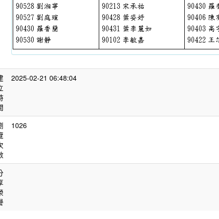
建
2025-02-21 06:48:04
立
時
間
瀏
1026
覽
次
數
分
享
榮
譽