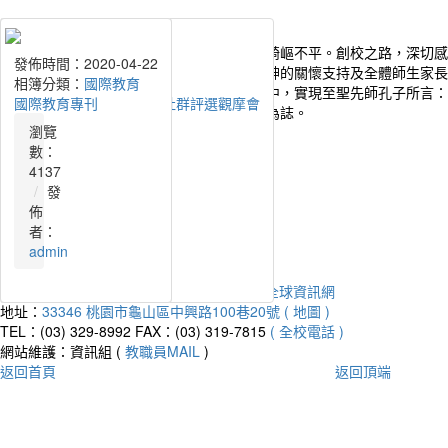
桃園市幸福國中建校初始，荒煙蔓草，地形崎嶇不平。創校之路，深切感
發佈時間：2026-06-30
發佈時間：2026-03-24
發佈時間：2025-09-09
發佈時間：2025-09-09
發佈時間：2024-01-02
發佈時間：2023-12-28
發佈時間：2020-04-23
發佈時間：2020-04-22
艱辛。感謝朱縣長立倫、各級長官、民代仕紳的關懷支持及全體師生家長
相簿分類：
相簿分類：
相簿分類：
相簿分類：
相簿分類：
相簿分類：
相簿分類：
相簿分類：
國際教育
國際教育
國際教育
國際教育
國際教育
國際教育
國際教育
國際教育
美校園。讓莘莘學子們在這巍峨典雅的校園中，實現至聖先師孔子所言：
114年下學期國際教育活動剪影
114年上學期國際教育活動剪影
113年下學期國際教育活動剪影
113年上學期國際教育活動剪影
112.05.31國際教育績優社群評選觀摩會
112.12.21幸福法國日
國際教師專業社群
國際教育專刊
游於藝」的理想。欣逢校舍落成，謹此勒石為誌。
瀏覽
瀏覽
瀏覽
瀏覽
瀏覽
瀏覽
瀏覽
瀏覽
流量統計
數：
數：
數：
數：
數：
數：
數：
數：
今天：
317349
201
949
1607
1539
2655
2924
3771
4137
昨天：
203416
發
發
發
發
發
發
發
發
本週：
1623401
佈
佈
佈
佈
佈
佈
佈
佈
本月：
1863869
者：
者：
者：
者：
者：
者：
者：
者：
總計：
20074872
311
311
320
320
320
320
admin
admin
平均：
9023
Powered by
XOOPS
2019
桃園市幸福國中全球資訊網
地址：
33346 桃園市龜山區中興路100巷20號 ( 地圖 )
TEL：(03) 329-8992
FAX：(03) 319-7815
( 全校電話 )
網站維護：資訊組 (
教職員MAIL
)
返回首頁
返回頂端