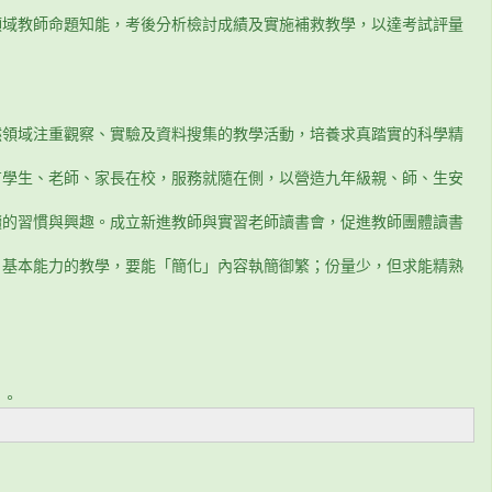
領域教師命題知能，考後分析檢討成績及實施補救教學，以達考試評量
然領域注重觀察、實驗及資料搜集的教學活動，培養求真踏實的科學精
有學生、老師、家長在校，服務就隨在側，以營造九年級親、師、生安
讀的習慣與興趣。成立新進教師與實習老師讀書會，促進教師團體讀書
。基本能力的教學，要能「簡化」內容執簡御繁；份量少，但求能精熟
」。