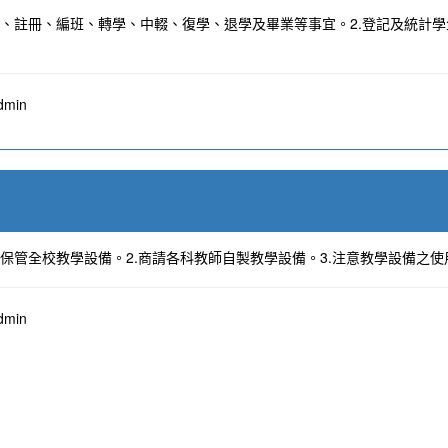
學、註冊、編班、轉學、中輟、復學、退學及畢業等事宜。2.登記及統計學生
。
min
、保管全校教學設備。2.商請各科教師自製教學設備。3.注意教學設備之
min