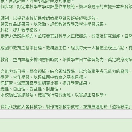
檢核、自我評鑑、評鑑小組評鑑方式推動。
五個步驟，訂定本校學生學習評量作業規範。辦理命題研討會提升本校各
教師制，以提昇本校新進教師教學品質及班級經營成效。
研習及作品成果展，以激勵、評鑑教師教學及學生學習成果。
訊科技，提升教學績效。
、創造力及歸納能力，並培養其對科學之正確觀念、態度及研究潛能。自
達成國中教育之基本目標。教務處主任、組長每天一人輪值至晚上六點，
用教育，空白課程安排圖書館時間，培養學生自主學習能力，奠定終身閱
科之能力為目標。藝文領域、綜合領域教學，以培養學生多元能力的發展
熟學習、合作學習，以達成國中教育之基本目標。
資訊研習。辦理班級學生網頁比賽，提升學習成果。
正義性、自由性、受益性、財產性。
定本校編班實施辦法，確實執行常態編班，以實施正常教學。
。
。資訊科技融入各科教學，製作視訊教學教材，並推展運用於「遠距教學