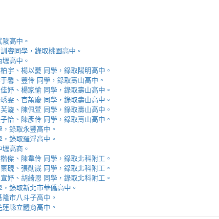
取武陵高中。
安、李訓睿同學，錄取桃園高中。
取內壢高中。
芯、陳柏宇、楊以薆 同學，錄取陽明高中。
佳、林于馨、豐伶 同學，錄取壽山高中。
涵、黃佳妤、楊家愉 同學，錄取壽山高中。
辰、楊琇雯、官頡慶 同學，錄取壽山高中。
嬡、柳芙漩、陳佩萱 同學，錄取壽山高中。
妮、張子怡、陳彥伶 同學，錄取壽山高中。
 同學，錄取永豐高中。
 同學，錄取羅浮高中。
取中壢高商。
霖、黃楷傑、陳韋伶 同學，錄取北科附工。
容、馬稟硯、張勛崴 同學，錄取北科附工。
芯、李宣妤、胡綺恩 同學，錄取北科附工。
睿 同學，錄取新北市華僑高中。
錄取基隆市八斗子高中。
錄取花蓮縣立體育高中。