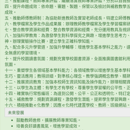
三、推動課程、教師專業評鑑：繼續落實教師專業評鑑，分別以自我
四、提升命題成效：依命題、審題、製題、保管以及檢討與補救教學
成效。
五、推動師傅教師制：為協助新進教師及實習老師成長，特建立師傅
六、教學檔案及學生作品成果展：辦理教師教學檔案及學生學習檔案
七、整合教學資源和經費：整合教學資源和經費，充分運用教具及視
八、加強科學教育：為激發學生對科學探究之興趣，增進學生思考力
神。辦理實驗操作比賽，建立學生正確科學知能。
九、配合多元升學管道，加強升學輔導：增進學生基本學科之能力，
全無慮的學習環境。
十、提升校園讀書氛圍：規劃充實學校圖書資源，全面推廣圖書館利
氛圍。
十一、重塑學生各領域基本學科能力：各領域教學以增進學生基本學
生巧、靈活應用；教得詳細，對準核心理念。教學強調概念教學、精
十二、推展資訊教育：加強本校師生資訊知能及操作能力，辦理相關
十三、以學生為主體：有學生才有學校，尊重學生學習權的公平性、
十四、確實執行常態編班：為達到公開、公平、公正和透明化，特訂
十五、補救教學：規劃資源課程，激發學生潛能，提昇學生學習興趣
十六、積極推動ｅ化教學：因應ｅ化時代建置學校、教師、班級網站
未來發展
鼓勵教師進修，擴展教師專業知能。
培養良好讀書風氣，增進學習成效。