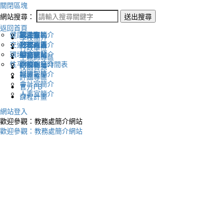
關閉區塊
網站搜尋：
送出搜尋
返回首頁
健康促進
認識幸福
校長室簡介
新生專區
電子報
學校簡介
交通安全
地理位置
教務處簡介
升學專區
下載列表
行政單位
環境教育
英文網站
學務處簡介
圖書館藏
生親師專區
性平教育
幸福相簿
總務處簡介
學校作息時間表
校園資源
媒體報導
輔導室簡介
評鑑專區
會計室簡介
官方FB
人事室簡介
課程計畫
網站登入
歡迎參觀：教務處簡介網站
歡迎參觀：教務處簡介網站