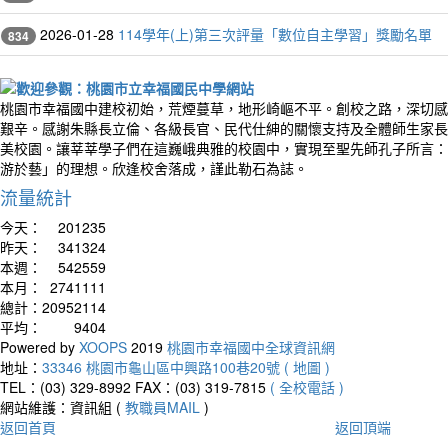
2026-01-28
114學年(上)第三次評量「數位自主學習」獎勵名單
834
桃園市幸福國中建校初始，荒煙蔓草，地形崎嶇不平。創校之路，深切感
艱辛。感謝朱縣長立倫、各級長官、民代仕紳的關懷支持及全體師生家長
美校園。讓莘莘學子們在這巍峨典雅的校園中，實現至聖先師孔子所言：
游於藝」的理想。欣逢校舍落成，謹此勒石為誌。
流量統計
今天：
201235
昨天：
341324
本週：
542559
本月：
2741111
總計：
20952114
平均：
9404
Powered by
XOOPS
2019
桃園市幸福國中全球資訊網
地址：
33346 桃園市龜山區中興路100巷20號 ( 地圖 )
TEL：(03) 329-8992
FAX：(03) 319-7815
( 全校電話 )
網站維護：資訊組 (
教職員MAIL
)
返回首頁
返回頂端