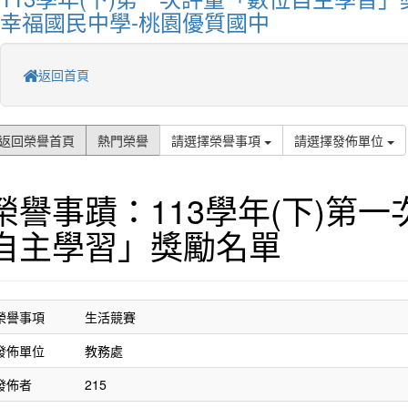
幸福國民中學-桃園優質國中
返回首頁
返回榮譽首頁
熱門榮譽
請選擇榮譽事項
請選擇發佈單位
榮譽事蹟：113學年(下)第
自主學習」獎勵名單
榮譽事項
生活競賽
發佈單位
教務處
發佈者
215