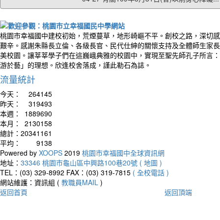
桃園市幸福國中建校初始，荒煙蔓草，地形崎嶇不平。創校之路，深切感
艱辛。感謝朱縣長立倫、各級長官、民代仕紳的關懷支持及全體師生家長
美校園。讓莘莘學子們在這巍峨典雅的校園中，實現至聖先師孔子所言：
游於藝」的理想。欣逢校舍落成，謹此勒石為誌。
流量統計
今天：
264145
昨天：
319493
本週：
1889690
本月：
2130158
總計：
20341161
平均：
9138
Powered by
XOOPS
2019
桃園市幸福國中全球資訊網
地址：
33346 桃園市龜山區中興路100巷20號 ( 地圖 )
TEL：(03) 329-8992
FAX：(03) 319-7815
( 全校電話 )
網站維護：資訊組 (
教職員MAIL
)
返回首頁
返回頂端