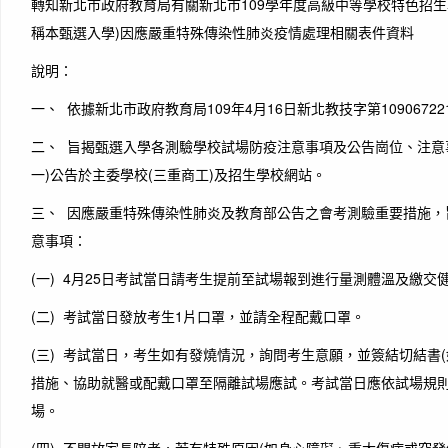
轉知新北市政府教育局有關新北市109學年度高級中等學校特色招生
稱本甄選入學)因應嚴重特殊傳染性肺炎疫情處理相關表件資料
說明：
一、 依據新北市政府教育局109年4月16日新北教技字第1090672
二、 旨揭甄選入學各測驗學校試場防疫注意事項及公告崗位、注意事
一)公告於主委學校(三重商工)及招生學校網站。
三、 因應嚴重特殊傳染性肺炎及教育部公告之會考測驗重要措施，
意事項：
(一) 4月25日考試當日請考生提前至試場報到進行量測體溫及繳交
(二) 考試當日發放考生1片口罩，並請全程配戴口罩。
(三) 考試當日，考生如有發燒情況，詢問考生意願，並簽結切結書(
措施、協助就醫或配戴口罩至隔離試場應試。考試當日應依試場規
場。