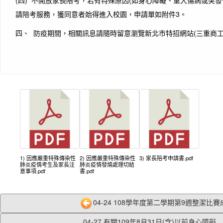
(四) 不開放家長陪考，若有特殊原因(如身心障礙、重大傷病或突
請陪考服務，獲同意者始得進入校園，申請單如附件3。
四、 防疫期間，相關訊息請隨時留意瀏覽新北市特招網站(三重商
1) 因應嚴重特殊傳染性
2) 因應嚴重特殊傳染性
3) 家長陪考申請書.pdf
肺炎疫情考生及家長注
肺炎疫情發燒處理切結
意事項.pdf
書.pdf
04-24 108學年度第二學期第9週整潔比賽成
04-27 有關109年8月31日(含)以前身心障礙...