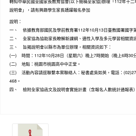
轉知中華民國全國家長教育協會(以下簡稱全家協)辦理「112年十
說明會」，請有興趣學生家長踴躍報名參加
說明：
一、 依據教育部國民及學前教育署112年10月13日臺教國署國字第1
二、 全家協為協助家長瞭解新課綱、適性入學及多元學習相關資
三、 旨揭說明會以縣市為單位辦理，相關資訊如下：
(一) 時間：112年10月28日（星期六）晚上7時開始（晚上6時3
(二) 地點：桃園市桃園高中中正堂。
(三) 活動內容請逕聯繫本案聯絡人：秘書處吳如英，電話：(02)2700-6
468。
四、 檢附全家協函文及說明會實施計畫（含報名人數統計通報表