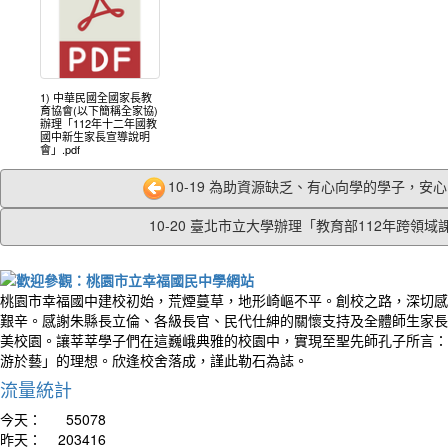
1) 中華民國全國家長教
育協會(以下簡稱全家協)
辦理「112年十二年國教
國中新生家長宣導說明
會」.pdf
10-19 為助資源缺乏、有心向學的學子，安心向
10-20 臺北市立大學辦理「教育部112年跨領域課.
桃園市幸福國中建校初始，荒煙蔓草，地形崎嶇不平。創校之路，深切感
艱辛。感謝朱縣長立倫、各級長官、民代仕紳的關懷支持及全體師生家長
美校園。讓莘莘學子們在這巍峨典雅的校園中，實現至聖先師孔子所言：
游於藝」的理想。欣逢校舍落成，謹此勒石為誌。
流量統計
今天：
55078
昨天：
203416