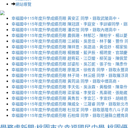
網站導覽
幸福國中115年度升學成績亮眼 黃安正 同學，錄取武陵高中。
幸福國中115年度升學成績亮眼 陳冠謀、李庭安、李訓睿同學，
幸福國中115年度升學成績亮眼 潘奕愷 同學，錄取內壢高中。
幸福國中115年度升學成績亮眼 農佩珊、林郁芯、陳柏宇、楊以薆
幸福國中115年度升學成績亮眼 江昶毅、吳思佳、林于馨、豐伶 
幸福國中115年度升學成績亮眼 陳祥恩、吳語涵、黃佳妤、楊家愉
幸福國中115年度升學成績亮眼 楊雅媛、藍尹辰、楊琇雯、官頡慶
幸福國中115年度升學成績亮眼 趙宥菘、江亞嬡、柳芙漩、陳佩萱
幸福國中115年度升學成績亮眼 邱姿彤、吳芯妮、張子怡、陳彥伶
幸福國中115年度升學成績亮眼 廖凰淇、徐攸青 同學，錄取永豐
幸福國中115年度升學成績亮眼 林子琦、林沄嬨 同學，錄取羅浮
幸福國中115年度升學成績亮眼 黃筠涵 同學，錄取中壢高商。
幸福國中115年度升學成績亮眼 李天佑、吳泳霖、黃楷傑、陳韋伶
幸福國中115年度升學成績亮眼 梁家福、李旻容、馬稟硯、張勛崴
幸福國中115年度升學成績亮眼 黃雋哲、李宜芯、李宣妤、胡綺恩
幸福國中115年度升學成績亮眼 陳威全、江晟睿 同學，錄取新北
幸福國中115年度升學成績亮眼 杜玟潔 同學，錄取基隆市八斗子
幸福國中115年度升學成績亮眼 石柏煒 同學，錄取花蓮縣立體育
學務處新聞:桃園市立幸福國民中學-桃園