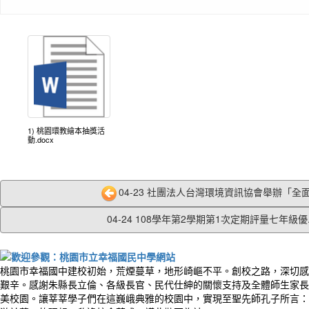
1) 桃園環教繪本抽獎活
動.docx
04-23 社團法人台灣環境資訊協會舉辦「全面行
04-24 108學年第2學期第1次定期評量七年級優..
桃園市幸福國中建校初始，荒煙蔓草，地形崎嶇不平。創校之路，深切感
艱辛。感謝朱縣長立倫、各級長官、民代仕紳的關懷支持及全體師生家長
美校園。讓莘莘學子們在這巍峨典雅的校園中，實現至聖先師孔子所言：