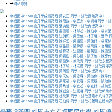
網站導覽
幸福國中115年度升學成績亮眼 黃安正 同學，錄取武陵高中。
幸福國中115年度升學成績亮眼 陳冠謀、李庭安、李訓睿同學，
幸福國中115年度升學成績亮眼 潘奕愷 同學，錄取內壢高中。
幸福國中115年度升學成績亮眼 農佩珊、林郁芯、陳柏宇、楊以薆
幸福國中115年度升學成績亮眼 江昶毅、吳思佳、林于馨、豐伶 
幸福國中115年度升學成績亮眼 陳祥恩、吳語涵、黃佳妤、楊家愉
幸福國中115年度升學成績亮眼 楊雅媛、藍尹辰、楊琇雯、官頡慶
幸福國中115年度升學成績亮眼 趙宥菘、江亞嬡、柳芙漩、陳佩萱
幸福國中115年度升學成績亮眼 邱姿彤、吳芯妮、張子怡、陳彥伶
幸福國中115年度升學成績亮眼 廖凰淇、徐攸青 同學，錄取永豐
幸福國中115年度升學成績亮眼 林子琦、林沄嬨 同學，錄取羅浮
幸福國中115年度升學成績亮眼 黃筠涵 同學，錄取中壢高商。
幸福國中115年度升學成績亮眼 李天佑、吳泳霖、黃楷傑、陳韋伶
幸福國中115年度升學成績亮眼 梁家福、李旻容、馬稟硯、張勛崴
幸福國中115年度升學成績亮眼 黃雋哲、李宜芯、李宣妤、胡綺恩
幸福國中115年度升學成績亮眼 陳威全、江晟睿 同學，錄取新北
幸福國中115年度升學成績亮眼 杜玟潔 同學，錄取基隆市八斗子
幸福國中115年度升學成績亮眼 石柏煒 同學，錄取花蓮縣立體育
學務處新聞:桃園市立幸福國民中學-桃園