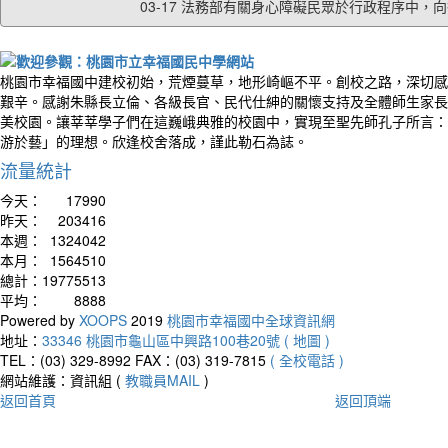
03-17 法務部有關身心障礙民眾於行政程序中，向行
桃園市幸福國中建校初始，荒煙蔓草，地形崎嶇不平。創校之路，深切感
艱辛。感謝朱縣長立倫、各級長官、民代仕紳的關懷支持及全體師生家長
美校園。讓莘莘學子們在這巍峨典雅的校園中，實現至聖先師孔子所言：
游於藝」的理想。欣逢校舍落成，謹此勒石為誌。
流量統計
今天：
17990
昨天：
203416
本週：
1324042
本月：
1564510
總計：
19775513
平均：
8888
Powered by
XOOPS
2019
桃園市幸福國中全球資訊網
地址：
33346 桃園市龜山區中興路100巷20號 ( 地圖 )
TEL：(03) 329-8992
FAX：(03) 319-7815
( 全校電話 )
網站維護：資訊組 (
教職員MAIL
)
返回首頁
返回頂端