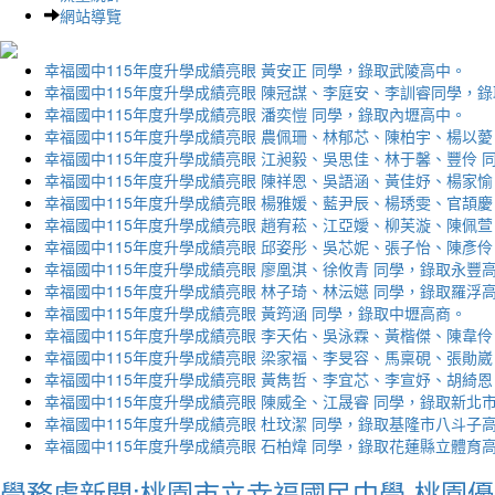
網站導覽
幸福國中115年度升學成績亮眼 黃安正 同學，錄取武陵高中。
幸福國中115年度升學成績亮眼 陳冠謀、李庭安、李訓睿同學，
幸福國中115年度升學成績亮眼 潘奕愷 同學，錄取內壢高中。
幸福國中115年度升學成績亮眼 農佩珊、林郁芯、陳柏宇、楊以薆
幸福國中115年度升學成績亮眼 江昶毅、吳思佳、林于馨、豐伶 
幸福國中115年度升學成績亮眼 陳祥恩、吳語涵、黃佳妤、楊家愉
幸福國中115年度升學成績亮眼 楊雅媛、藍尹辰、楊琇雯、官頡慶
幸福國中115年度升學成績亮眼 趙宥菘、江亞嬡、柳芙漩、陳佩萱
幸福國中115年度升學成績亮眼 邱姿彤、吳芯妮、張子怡、陳彥伶
幸福國中115年度升學成績亮眼 廖凰淇、徐攸青 同學，錄取永豐
幸福國中115年度升學成績亮眼 林子琦、林沄嬨 同學，錄取羅浮
幸福國中115年度升學成績亮眼 黃筠涵 同學，錄取中壢高商。
幸福國中115年度升學成績亮眼 李天佑、吳泳霖、黃楷傑、陳韋伶
幸福國中115年度升學成績亮眼 梁家福、李旻容、馬稟硯、張勛崴
幸福國中115年度升學成績亮眼 黃雋哲、李宜芯、李宣妤、胡綺恩
幸福國中115年度升學成績亮眼 陳威全、江晟睿 同學，錄取新北
幸福國中115年度升學成績亮眼 杜玟潔 同學，錄取基隆市八斗子
幸福國中115年度升學成績亮眼 石柏煒 同學，錄取花蓮縣立體育
學務處新聞:桃園市立幸福國民中學-桃園