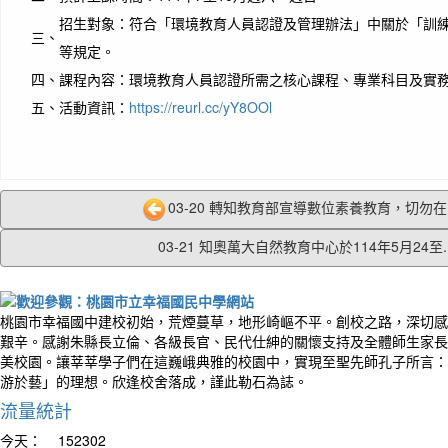
招生對象：符合「環境教育人員認證及管理辦法」中關於「訓
三、
等規定。
四、
課程內容：環境教育人員認證所需之核心課程、專業科目及實
五、
活動資訊：
https://reurl.cc/yY8OOl
03-20 轉知教育部宣導數位素養教育，切勿在陌
03-21 知奧萬大自然教育中心於114年5月24至..
桃園市幸福國中建校初始，荒煙蔓草，地形崎嶇不平。創校之路，深切感
艱辛。感謝朱縣長立倫、各級長官、民代仕紳的關懷支持及全體師生家長
美校園。讓莘莘學子們在這巍峨典雅的校園中，實現至聖先師孔子所言：
游於藝」的理想。欣逢校舍落成，謹此勒石為誌。
流量統計
今天：
152302